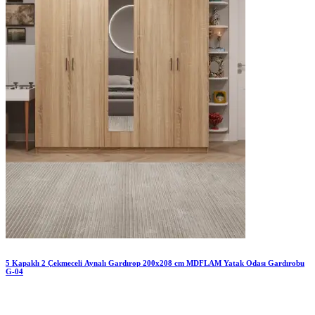
5 Kapaklı 2 Çekmeceli Aynalı Gardırop 200x208 cm MDFLAM Yatak Odası Gardırobu
G-04