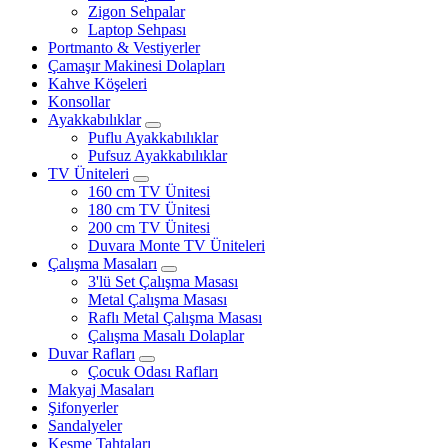
Zigon Sehpalar
Laptop Sehpası
Portmanto & Vestiyerler
Çamaşır Makinesi Dolapları
Kahve Köşeleri
Konsollar
Ayakkabılıklar
Puflu Ayakkabılıklar
Pufsuz Ayakkabılıklar
TV Üniteleri
160 cm TV Ünitesi
180 cm TV Ünitesi
200 cm TV Ünitesi
Duvara Monte TV Üniteleri
Çalışma Masaları
3'lü Set Çalışma Masası
Metal Çalışma Masası
Raflı Metal Çalışma Masası
Çalışma Masalı Dolaplar
Duvar Rafları
Çocuk Odası Rafları
Makyaj Masaları
Şifonyerler
Sandalyeler
Kesme Tahtaları