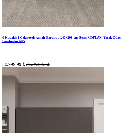
6 Kapaklı 2 Çekmeceli Aynalı Gardırop 240x208 cm Geniş MDFLAM Yatak Odası
Gardırobu G05
30.999,99
₺
32.804,22
₺