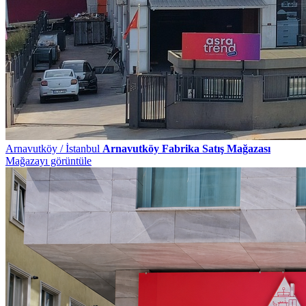
Arnavutköy / İstanbul
Arnavutköy Fabrika Satış Mağazası
Mağazayı görüntüle