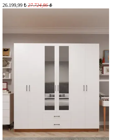
26.199,99
₺
27.724,86
₺