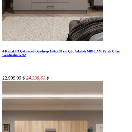
4 Kapaklı 3 Çekmeceli Gardırop 160x208 cm Çift Askılıklı MDFLAM Yatak Odası
Gardırobu G-02
22.999,99
₺
24.338,61
₺