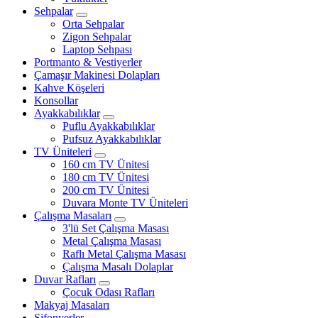
Sehpalar
Orta Sehpalar
Zigon Sehpalar
Laptop Sehpası
Portmanto & Vestiyerler
Çamaşır Makinesi Dolapları
Kahve Köşeleri
Konsollar
Ayakkabılıklar
Puflu Ayakkabılıklar
Pufsuz Ayakkabılıklar
TV Üniteleri
160 cm TV Ünitesi
180 cm TV Ünitesi
200 cm TV Ünitesi
Duvara Monte TV Üniteleri
Çalışma Masaları
3'lü Set Çalışma Masası
Metal Çalışma Masası
Raflı Metal Çalışma Masası
Çalışma Masalı Dolaplar
Duvar Rafları
Çocuk Odası Rafları
Makyaj Masaları
Şifonyerler