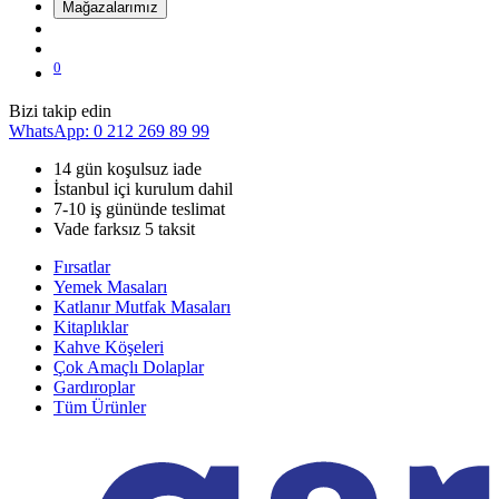
Mağazalarımız
0
Bizi takip edin
WhatsApp: 0 212 269 89 99
14 gün koşulsuz iade
İstanbul içi kurulum dahil
7-10 iş gününde teslimat
Vade farksız 5 taksit
Fırsatlar
Yemek Masaları
Katlanır Mutfak Masaları
Kitaplıklar
Kahve Köşeleri
Çok Amaçlı Dolaplar
Gardıroplar
Tüm Ürünler