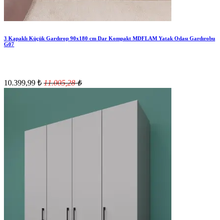
3 Kapaklı Küçük Gardırop 90x180 cm Dar Kompakt MDFLAM Yatak Odası Gardırobu
G07
10.399,99
₺
11.005,28
₺