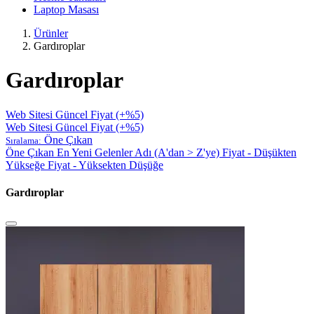
Laptop Masası
Ürünler
Gardıroplar
Gardıroplar
Web Sitesi Güncel Fiyat (+%5)
Web Sitesi Güncel Fiyat (+%5)
Öne Çıkan
Sıralama:
Öne Çıkan
En Yeni Gelenler
Adı (A'dan > Z'ye)
Fiyat - Düşükten
Yükseğe
Fiyat - Yüksekten Düşüğe
Gardıroplar