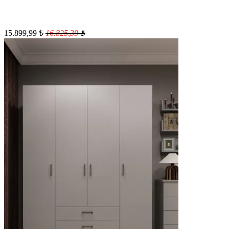
15.899,99
₺
16.825,39
₺