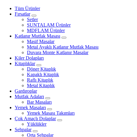
Tüm Ürünler
Fırsatlar
Setler
SUNTALAM Ürünler
MDFLAM Ürünler
Katlanır Mutfak Masası
Masif Masalar
Metal Ayaklı Katlanır Mutfak Masası
Duvara Monte Katlanır Masalar
Kiler Dolapları
Kitaplıklar
Döner Kitaplık
Kapaklı Kitaplık
Raflı Kitaplık
Metal Kitaplık
Gardıroplar
Mutfak Adaları
Bar Masaları
Yemek Masaları
Yemek Masası Takımları
Çok Amaçlı Dolaplar
Yüklükler
Sehpalar
Orta Sehpalar