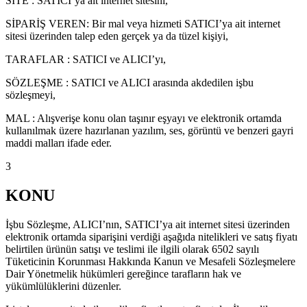
SİTE : SATICI’ya ait internet sitesini,
SİPARİŞ VEREN: Bir mal veya hizmeti SATICI’ya ait internet
sitesi üzerinden talep eden gerçek ya da tüzel kişiyi,
TARAFLAR : SATICI ve ALICI’yı,
SÖZLEŞME : SATICI ve ALICI arasında akdedilen işbu
sözleşmeyi,
MAL : Alışverişe konu olan taşınır eşyayı ve elektronik ortamda
kullanılmak üzere hazırlanan yazılım, ses, görüntü ve benzeri gayri
maddi malları ifade eder.
3
KONU
İşbu Sözleşme, ALICI’nın, SATICI’ya ait internet sitesi üzerinden
elektronik ortamda siparişini verdiği aşağıda nitelikleri ve satış fiyatı
belirtilen ürünün satışı ve teslimi ile ilgili olarak 6502 sayılı
Tüketicinin Korunması Hakkında Kanun ve Mesafeli Sözleşmelere
Dair Yönetmelik hükümleri gereğince tarafların hak ve
yükümlülüklerini düzenler.