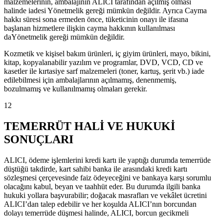
malzemelerinin, ambalajının ALICI tarafından açılmış olması
halinde iadesi Yönetmelik gereği mümkün değildir. Ayrıca Cayma
hakkı süresi sona ermeden önce, tüketicinin onayı ile ifasına
başlanan hizmetlere ilişkin cayma hakkının kullanılması
daYönetmelik gereği mümkün değildir.
Kozmetik ve kişisel bakım ürünleri, iç giyim ürünleri, mayo, bikini,
kitap, kopyalanabilir yazılım ve programlar, DVD, VCD, CD ve
kasetler ile kırtasiye sarf malzemeleri (toner, kartuş, şerit vb.) iade
edilebilmesi için ambalajlarının açılmamış, denenmemiş,
bozulmamış ve kullanılmamış olmaları gerekir.
12
TEMERRÜT HALİ VE HUKUKİ
SONUÇLARI
ALICI, ödeme işlemlerini kredi kartı ile yaptığı durumda temerrüde
düştüğü takdirde, kart sahibi banka ile arasındaki kredi kartı
sözleşmesi çerçevesinde faiz ödeyeceğini ve bankaya karşı sorumlu
olacağını kabul, beyan ve taahhüt eder. Bu durumda ilgili banka
hukuki yollara başvurabilir; doğacak masrafları ve vekâlet ücretini
ALICI’dan talep edebilir ve her koşulda ALICI’nın borcundan
dolayı temerrüde düşmesi halinde, ALICI, borcun gecikmeli