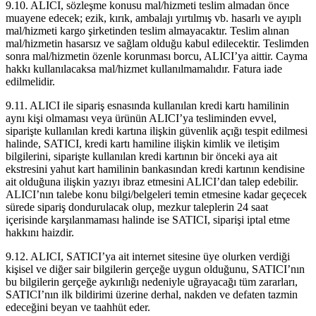
9.10. ALICI, sözleşme konusu mal/hizmeti teslim almadan önce
muayene edecek; ezik, kırık, ambalajı yırtılmış vb. hasarlı ve ayıplı
mal/hizmeti kargo şirketinden teslim almayacaktır. Teslim alınan
mal/hizmetin hasarsız ve sağlam olduğu kabul edilecektir. Teslimden
sonra mal/hizmetin özenle korunması borcu, ALICI’ya aittir. Cayma
hakkı kullanılacaksa mal/hizmet kullanılmamalıdır. Fatura iade
edilmelidir.
9.11. ALICI ile sipariş esnasında kullanılan kredi kartı hamilinin
aynı kişi olmaması veya ürünün ALICI’ya tesliminden evvel,
siparişte kullanılan kredi kartına ilişkin güvenlik açığı tespit edilmesi
halinde, SATICI, kredi kartı hamiline ilişkin kimlik ve iletişim
bilgilerini, siparişte kullanılan kredi kartının bir önceki aya ait
ekstresini yahut kart hamilinin bankasından kredi kartının kendisine
ait olduğuna ilişkin yazıyı ibraz etmesini ALICI’dan talep edebilir.
ALICI’nın talebe konu bilgi/belgeleri temin etmesine kadar geçecek
sürede sipariş dondurulacak olup, mezkur taleplerin 24 saat
içerisinde karşılanmaması halinde ise SATICI, siparişi iptal etme
hakkını haizdir.
9.12. ALICI, SATICI’ya ait internet sitesine üye olurken verdiği
kişisel ve diğer sair bilgilerin gerçeğe uygun olduğunu, SATICI’nın
bu bilgilerin gerçeğe aykırılığı nedeniyle uğrayacağı tüm zararları,
SATICI’nın ilk bildirimi üzerine derhal, nakden ve defaten tazmin
edeceğini beyan ve taahhüt eder.