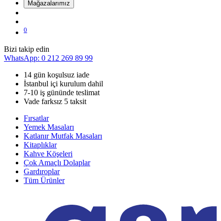
Mağazalarımız
0
Bizi takip edin
WhatsApp: 0 212 269 89 99
14 gün koşulsuz iade
İstanbul içi kurulum dahil
7-10 iş gününde teslimat
Vade farksız 5 taksit
Fırsatlar
Yemek Masaları
Katlanır Mutfak Masaları
Kitaplıklar
Kahve Köşeleri
Çok Amaçlı Dolaplar
Gardıroplar
Tüm Ürünler