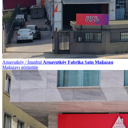
Arnavutköy / İstanbul
Arnavutköy Fabrika Satış Mağazası
Mağazayı görüntüle