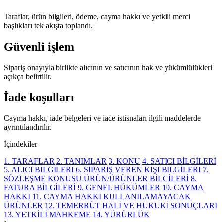
Taraflar, ürün bilgileri, ödeme, cayma hakkı ve yetkili merci
başlıkları tek akışta toplandı.
Güvenli işlem
Sipariş onayıyla birlikte alıcının ve satıcının hak ve yükümlülükleri
açıkça belirtilir.
İade koşulları
Cayma hakkı, iade belgeleri ve iade istisnaları ilgili maddelerde
ayrıntılandırılır.
İçindekiler
1. TARAFLAR
2. TANIMLAR
3. KONU
4. SATICI BİLGİLERİ
5. ALICI BİLGİLERİ
6. SİPARİŞ VEREN KİŞİ BİLGİLERİ
7.
SÖZLEŞME KONUSU ÜRÜN/ÜRÜNLER BİLGİLERİ
8.
FATURA BİLGİLERİ
9. GENEL HÜKÜMLER
10. CAYMA
HAKKI
11. CAYMA HAKKI KULLANILAMAYACAK
ÜRÜNLER
12. TEMERRÜT HALİ VE HUKUKİ SONUÇLARI
13. YETKİLİ MAHKEME
14. YÜRÜRLÜK