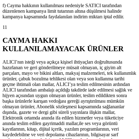
f) Cayma hakkının kullanılması nedeniyle SATICI tarafından
düzenlenen kampanya limit tutarının altına düşülmesi halinde
kampanya kapsamında faydalanılan indirim miktarı iptal edilir.
11
CAYMA HAKKI
KULLANILAMAYACAK ÜRÜNLER
ALICI’nın isteği veya açıkça kişisel ihtiyaçları doğrultusunda
hazırlanan ve geri gönderilmeye müsait olmayan, iç giyim alt
parçaları, mayo ve bikini altları, makyaj malzemeleri, tek kullanımlık
ürünler, çabuk bozulma tehlikesi olan veya son kullanma tarihi
geçme ihtimali olan mallar, ALICI’ya teslim edilmesinin ardından
ALICI tarafından ambalajı açıldığı takdirde iade edilmesi sağlık ve
hijyen açısından uygun olmayan ürünler, teslim edildikten sonra
başka ürünlerle karışan vedoğası gereği ayrıştırılması mümkün
olmayan ürünler, Abonelik sözleşmesi kapsamında sağlananlar
dışında, gazete ve dergi gibi süreli yayınlara ilişkin mallar,
Elektronik ortamda anında ifa edilen hizmetler veya tüketiciye
anında teslim edilen gayrimaddi mallar,ile ses veya görüntü
kayıtlarının, kitap, dijital içerik, yazılım programlarının, veri
kaydedebilme ve veri depolama cihazlarının, bilgisayar sarf