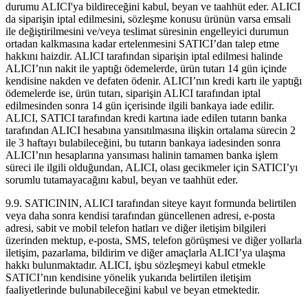
durumu ALICI'ya bildireceğini kabul, beyan ve taahhüt eder. ALICI
da siparişin iptal edilmesini, sözleşme konusu ürünün varsa emsali
ile değiştirilmesini ve/veya teslimat süresinin engelleyici durumun
ortadan kalkmasına kadar ertelenmesini SATICI’dan talep etme
hakkını haizdir. ALICI tarafından siparişin iptal edilmesi halinde
ALICI’nın nakit ile yaptığı ödemelerde, ürün tutarı 14 gün içinde
kendisine nakden ve defaten ödenir. ALICI’nın kredi kartı ile yaptığı
ödemelerde ise, ürün tutarı, siparişin ALICI tarafından iptal
edilmesinden sonra 14 gün içerisinde ilgili bankaya iade edilir.
ALICI, SATICI tarafından kredi kartına iade edilen tutarın banka
tarafından ALICI hesabına yansıtılmasına ilişkin ortalama sürecin 2
ile 3 haftayı bulabileceğini, bu tutarın bankaya iadesinden sonra
ALICI’nın hesaplarına yansıması halinin tamamen banka işlem
süreci ile ilgili olduğundan, ALICI, olası gecikmeler için SATICI’yı
sorumlu tutamayacağını kabul, beyan ve taahhüt eder.
9.9. SATICININ, ALICI tarafından siteye kayıt formunda belirtilen
veya daha sonra kendisi tarafından güncellenen adresi, e-posta
adresi, sabit ve mobil telefon hatları ve diğer iletişim bilgileri
üzerinden mektup, e-posta, SMS, telefon görüşmesi ve diğer yollarla
iletişim, pazarlama, bildirim ve diğer amaçlarla ALICI’ya ulaşma
hakkı bulunmaktadır. ALICI, işbu sözleşmeyi kabul etmekle
SATICI’nın kendisine yönelik yukarıda belirtilen iletişim
faaliyetlerinde bulunabileceğini kabul ve beyan etmektedir.