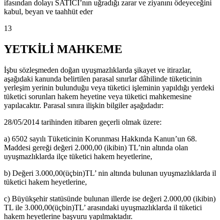
ifasından dolayı SATICI’nın uğradığı zarar ve ziyanını ödeyeceğini
kabul, beyan ve taahhüt eder
13
YETKİLİ MAHKEME
İşbu sözleşmeden doğan uyuşmazlıklarda şikayet ve itirazlar,
aşağıdaki kanunda belirtilen parasal sınırlar dâhilinde tüketicinin
yerleşim yerinin bulunduğu veya tüketici işleminin yapıldığı yerdeki
tüketici sorunları hakem heyetine veya tüketici mahkemesine
yapılacaktır. Parasal sınıra ilişkin bilgiler aşağıdadır:
28/05/2014 tarihinden itibaren geçerli olmak üzere:
a) 6502 sayılı Tüketicinin Korunması Hakkında Kanun’un 68.
Maddesi gereği değeri 2.000,00 (ikibin) TL’nin altında olan
uyuşmazlıklarda ilçe tüketici hakem heyetlerine,
b) Değeri 3.000,00(üçbin)TL’ nin altında bulunan uyuşmazlıklarda il
tüketici hakem heyetlerine,
c) Büyükşehir statüsünde bulunan illerde ise değeri 2.000,00 (ikibin)
TL ile 3.000,00(üçbin)TL’ arasındaki uyuşmazlıklarda il tüketici
hakem heyetlerine başvuru yapılmaktadır.