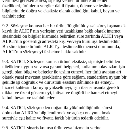
verilmesi gereken adresi, siparişi verilen ürünlere ait temel
özellikleri, ürünlerin vergiler dâhil fiyatını, ödeme ve teslimat
bilgilerini de doğru ve eksiksiz olarak edindiğini kabul, beyan ve
taahhüt eder.
9.2. Sözleşme konusu her bir ürün, 30 günlük yasal süreyi aşmamak
kaydı ile ALICI' nın yerleşim yeri uzaklığına bağlı olarak internet
sitesindeki ön bilgiler kısmında belirtilen süre zarfında ALICI veya
ALICI’nın gösterdiği adresteki kişi ve/veya kuruluşa teslim edilir.
Bu süre içinde ürünün ALICI’ya teslim edilememesi durumunda,
ALICI’nın sözleşmeyi feshetme hakkı saklıdır.
9.3. SATICI, Sözleşme konusu ürünü eksiksiz, siparişte belirtilen
niteliklere uygun ve varsa garanti belgeleri, kullanım kılavuzları işin
gereği olan bilgi ve belgeler ile teslim etmeyi, her türlü ayıptan arî
olarak yasal mevzuat gereklerine göre sağlam, standartlara uygun bir
şekilde işi doğruluk ve dürüstlük esasları dâhilinde ifa etmeyi,
hizmet kalitesini koruyup yükseltmeyi, işin ifası sırasında gerekli
dikkat ve özeni göstermeyi, ihtiyat ve öngörü ile hareket etmeyi
kabul, beyan ve taahhüt eder.
9.4. SATICI, sözleşmeden doğan ifa yükümlülüğünün süresi
dolmadan ALICI’yı bilgilendirmek ve açıkça onayını almak
suretiyle eşit kalite ve fiyatta farklı bir ürün tedarik edebilir.
9.5. SATICI, sipariş konusu ürün veya hizmetin yerine