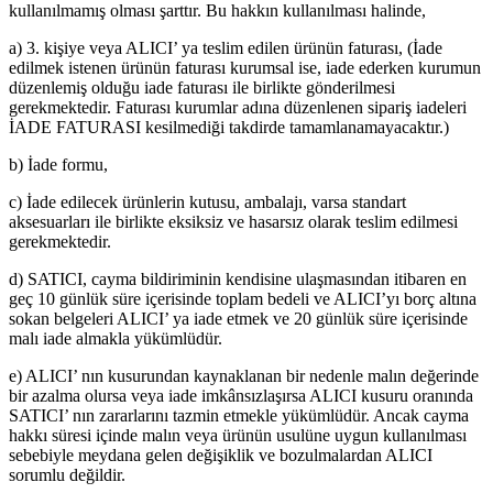
kullanılmamış olması şarttır. Bu hakkın kullanılması halinde,
a) 3. kişiye veya ALICI’ ya teslim edilen ürünün faturası, (İade
edilmek istenen ürünün faturası kurumsal ise, iade ederken kurumun
düzenlemiş olduğu iade faturası ile birlikte gönderilmesi
gerekmektedir. Faturası kurumlar adına düzenlenen sipariş iadeleri
İADE FATURASI kesilmediği takdirde tamamlanamayacaktır.)
b) İade formu,
c) İade edilecek ürünlerin kutusu, ambalajı, varsa standart
aksesuarları ile birlikte eksiksiz ve hasarsız olarak teslim edilmesi
gerekmektedir.
d) SATICI, cayma bildiriminin kendisine ulaşmasından itibaren en
geç 10 günlük süre içerisinde toplam bedeli ve ALICI’yı borç altına
sokan belgeleri ALICI’ ya iade etmek ve 20 günlük süre içerisinde
malı iade almakla yükümlüdür.
e) ALICI’ nın kusurundan kaynaklanan bir nedenle malın değerinde
bir azalma olursa veya iade imkânsızlaşırsa ALICI kusuru oranında
SATICI’ nın zararlarını tazmin etmekle yükümlüdür. Ancak cayma
hakkı süresi içinde malın veya ürünün usulüne uygun kullanılması
sebebiyle meydana gelen değişiklik ve bozulmalardan ALICI
sorumlu değildir.