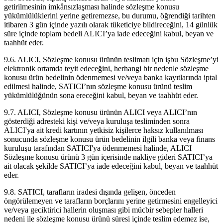
getirilmesinin imkânsızlaşması halinde sözleşme konusu
yükümlülüklerini yerine getiremezse, bu durumu, öğrendiği tarihten
itibaren 3 gün içinde yazılı olarak tüketiciye bildireceğini, 14 günlük
süre içinde toplam bedeli ALICI’ya iade edeceğini kabul, beyan ve
taahhüt eder.
9.6. ALICI, Sözleşme konusu ürünün teslimatı için işbu Sözleşme’yi
elektronik ortamda teyit edeceğini, herhangi bir nedenle sözleşme
konusu ürün bedelinin ödenmemesi ve/veya banka kayıtlarında iptal
edilmesi halinde, SATICI’nın sözleşme konusu ürünü teslim
yükümlülüğünün sona ereceğini kabul, beyan ve taahhüt eder.
9.7. ALICI, Sözleşme konusu ürünün ALICI veya ALICI’nın
gösterdiği adresteki kişi ve/veya kuruluşa tesliminden sonra
ALICI'ya ait kredi kartının yetkisiz kişilerce haksız kullanılması
sonucunda sözleşme konusu ürün bedelinin ilgili banka veya finans
kuruluşu tarafından SATICI'ya ödenmemesi halinde, ALICI
Sözleşme konusu ürünü 3 gün içerisinde nakliye gideri SATICI’ya
ait olacak şekilde SATICI’ya iade edeceğini kabul, beyan ve taahhüt
eder.
9.8. SATICI, tarafların iradesi dışında gelişen, önceden
öngörülemeyen ve tarafların borçlarını yerine getirmesini engelleyici
ve/veya geciktirici hallerin oluşması gibi mücbir sebepler halleri
nedeni ile sözleşme konusu ürünü süresi içinde teslim edemez ise,