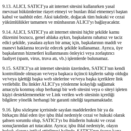
9.13. ALICI, SATICI’ya ait internet sitesini kullanırken yasal
mevzuat hükümlerine riayet etmeyi ve bunları ihlal etmemeyi baştan
kabul ve taahhüt eder. Aksi takdirde, doğacak tüm hukuki ve cezai
yükümlülükler tamamen ve münhasıran ALICI’yı bağlayacaktır.
9.14. ALICI, SATICI’ya ait internet sitesini hiçbir şekilde kamu
düzenini bozucu, genel ahlaka aykırı, başkalarını rahatsız ve taciz
edici şekilde, yasalara aykırı bir amaç için, başkalarının maddi ve
manevi haklarına tecavüz edecek şekilde kullanamaz. Ayrıca, üye
başkalarının hizmetleri kullanmasını önleyici veya zorlaştırıcı
faaliyet (spam, virus, truva atı, vb.) işlemlerde bulunamaz.
9.15. SATICI’ya ait internet sitesinin üzerinden, SATICI’nın kendi
kontrolünde olmayan ve/veya başkaca üçüncü kişilerin sahip olduğu
ve/veya işlettiği başka web sitelerine ve/veya başka içeriklere link
verilebilir. Bu linkler ALICI’ya yönlenme kolaylığı sağlamak
amacıyla konmuş olup herhangi bir web sitesini veya o siteyi işleten
kişiyi desteklememekte ve Link verilen web sitesinin içerdiği
bilgilere yönelik herhangi bir garanti niteliği taşımamaktadır.
9.16. İşbu sözleşme içerisinde sayılan maddelerden bir ya da
birkaçını ihlal eden üye işbu ihlal nedeniyle cezai ve hukuki olarak
şahsen sorumlu olup, SATICI’yı bu ihlallerin hukuki ve cezai
sonuçlarından ari tutacaktır. Ayrıca; işbu ihlal nedeniyle, olayın
hukuk alanına intikal ettirilmesi halinde, SATICI’nın üyeye karşı