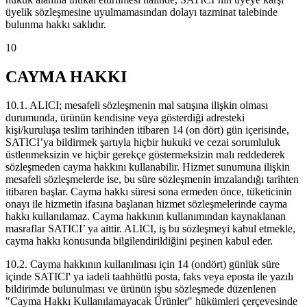
üyelik sözleşmesine uyulmamasından dolayı tazminat talebinde
bulunma hakkı saklıdır.
10
CAYMA HAKKI
10.1. ALICI; mesafeli sözleşmenin mal satışına ilişkin olması
durumunda, ürünün kendisine veya gösterdiği adresteki
kişi/kuruluşa teslim tarihinden itibaren 14 (on dört) gün içerisinde,
SATICI’ya bildirmek şartıyla hiçbir hukuki ve cezai sorumluluk
üstlenmeksizin ve hiçbir gerekçe göstermeksizin malı reddederek
sözleşmeden cayma hakkını kullanabilir. Hizmet sunumuna ilişkin
mesafeli sözleşmelerde ise, bu süre sözleşmenin imzalandığı tarihten
itibaren başlar. Cayma hakkı süresi sona ermeden önce, tüketicinin
onayı ile hizmetin ifasına başlanan hizmet sözleşmelerinde cayma
hakkı kullanılamaz. Cayma hakkının kullanımından kaynaklanan
masraflar SATICI’ ya aittir. ALICI, iş bu sözleşmeyi kabul etmekle,
cayma hakkı konusunda bilgilendirildiğini peşinen kabul eder.
10.2. Cayma hakkının kullanılması için 14 (ondört) günlük süre
içinde SATICI' ya iadeli taahhütlü posta, faks veya eposta ile yazılı
bildirimde bulunulması ve ürünün işbu sözleşmede düzenlenen
"Cayma Hakkı Kullanılamayacak Ürünler" hükümleri çerçevesinde