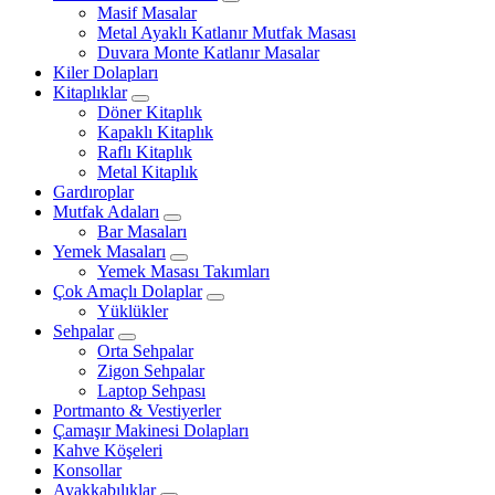
Masif Masalar
Metal Ayaklı Katlanır Mutfak Masası
Duvara Monte Katlanır Masalar
Kiler Dolapları
Kitaplıklar
Döner Kitaplık
Kapaklı Kitaplık
Raflı Kitaplık
Metal Kitaplık
Gardıroplar
Mutfak Adaları
Bar Masaları
Yemek Masaları
Yemek Masası Takımları
Çok Amaçlı Dolaplar
Yüklükler
Sehpalar
Orta Sehpalar
Zigon Sehpalar
Laptop Sehpası
Portmanto & Vestiyerler
Çamaşır Makinesi Dolapları
Kahve Köşeleri
Konsollar
Ayakkabılıklar