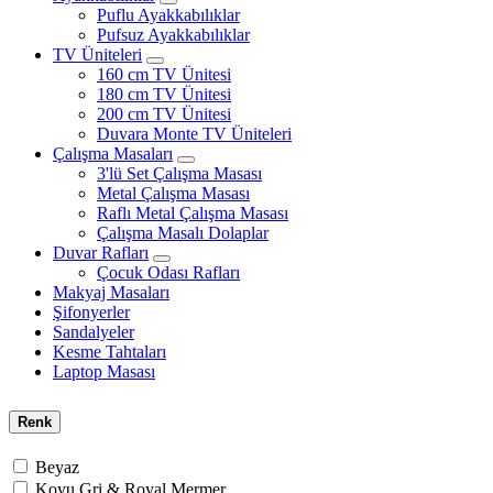
Puflu Ayakkabılıklar
Pufsuz Ayakkabılıklar
TV Üniteleri
160 cm TV Ünitesi
180 cm TV Ünitesi
200 cm TV Ünitesi
Duvara Monte TV Üniteleri
Çalışma Masaları
3'lü Set Çalışma Masası
Metal Çalışma Masası
Raflı Metal Çalışma Masası
Çalışma Masalı Dolaplar
Duvar Rafları
Çocuk Odası Rafları
Makyaj Masaları
Şifonyerler
Sandalyeler
Kesme Tahtaları
Laptop Masası
Renk
Beyaz
Koyu Gri & Royal Mermer