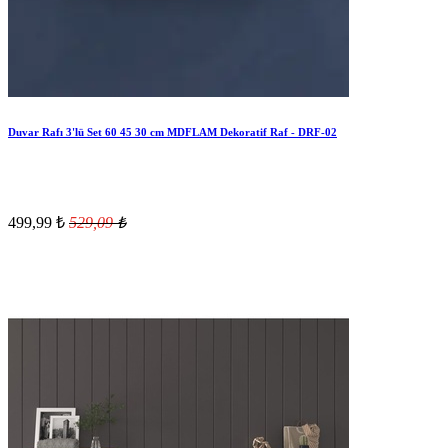
Duvar Rafı 3'lü Set 60 45 30 cm MDFLAM Dekoratif Raf - DRF-02
499,99
₺
529,09
₺