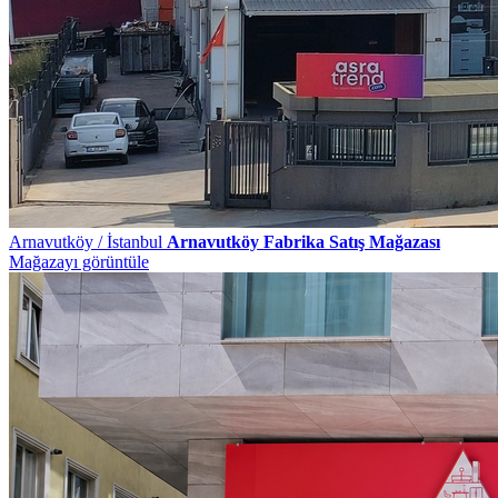
Arnavutköy / İstanbul
Arnavutköy Fabrika Satış Mağazası
Mağazayı görüntüle