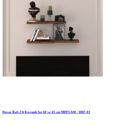
Duvar Rafı 2'li Kıvrımlı Set 60 ve 45 cm MDFLAM - DRF-03