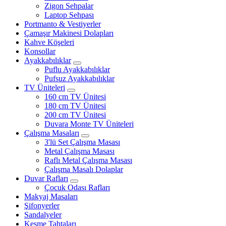
Zigon Sehpalar
Laptop Sehpası
Portmanto & Vestiyerler
Çamaşır Makinesi Dolapları
Kahve Köşeleri
Konsollar
Ayakkabılıklar
Puflu Ayakkabılıklar
Pufsuz Ayakkabılıklar
TV Üniteleri
160 cm TV Ünitesi
180 cm TV Ünitesi
200 cm TV Ünitesi
Duvara Monte TV Üniteleri
Çalışma Masaları
3'lü Set Çalışma Masası
Metal Çalışma Masası
Raflı Metal Çalışma Masası
Çalışma Masalı Dolaplar
Duvar Rafları
Çocuk Odası Rafları
Makyaj Masaları
Şifonyerler
Sandalyeler
Kesme Tahtaları