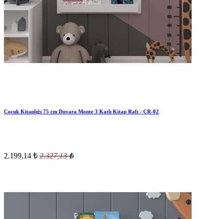
Çocuk Kitaplığı 75 cm Duvara Monte 3 Katlı Kitap Rafı - ÇR-02
2.199,14
₺
2.327,13
₺