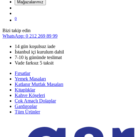
Mağazalarımız
0
Bizi takip edin
WhatsApp: 0 212 269 89 99
14 gün koşulsuz iade
İstanbul içi kurulum dahil
7-10 iş gününde teslimat
Vade farksız 5 taksit
Fırsatlar
Yemek Masaları
Katlanır Mutfak Masaları
Kitaplıklar
Kahve Köşeleri
Çok Amaçlı Dolaplar
Gardıroplar
Tüm Ürünler