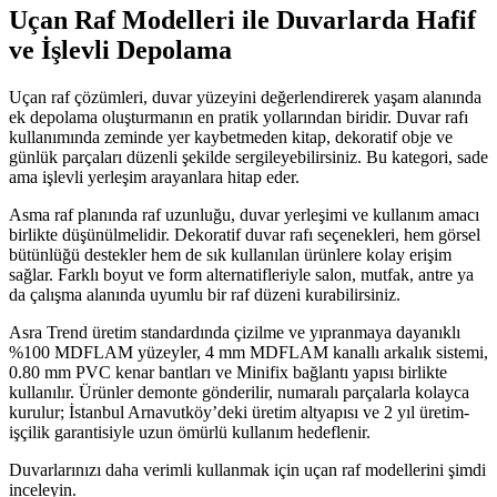
Uçan Raf Modelleri ile Duvarlarda Hafif
ve İşlevli Depolama
Uçan raf çözümleri, duvar yüzeyini değerlendirerek yaşam alanında
ek depolama oluşturmanın en pratik yollarından biridir. Duvar rafı
kullanımında zeminde yer kaybetmeden kitap, dekoratif obje ve
günlük parçaları düzenli şekilde sergileyebilirsiniz. Bu kategori, sade
ama işlevli yerleşim arayanlara hitap eder.
Asma raf planında raf uzunluğu, duvar yerleşimi ve kullanım amacı
birlikte düşünülmelidir. Dekoratif duvar rafı seçenekleri, hem görsel
bütünlüğü destekler hem de sık kullanılan ürünlere kolay erişim
sağlar. Farklı boyut ve form alternatifleriyle salon, mutfak, antre ya
da çalışma alanında uyumlu bir raf düzeni kurabilirsiniz.
Asra Trend üretim standardında çizilme ve yıpranmaya dayanıklı
%100 MDFLAM yüzeyler, 4 mm MDFLAM kanallı arkalık sistemi,
0.80 mm PVC kenar bantları ve Minifix bağlantı yapısı birlikte
kullanılır. Ürünler demonte gönderilir, numaralı parçalarla kolayca
kurulur; İstanbul Arnavutköy’deki üretim altyapısı ve 2 yıl üretim-
işçilik garantisiyle uzun ömürlü kullanım hedeflenir.
Duvarlarınızı daha verimli kullanmak için uçan raf modellerini şimdi
inceleyin.