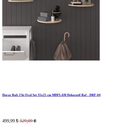
Duvar Rafı 3'lü Oval Set 35x25 cm MDFLAM Dekoratif Raf - DRF-04
499,99
₺
529,09
₺