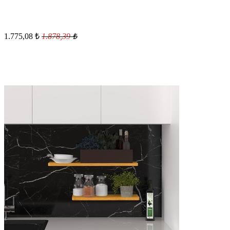
1.775,08
₺
1.878,39
₺