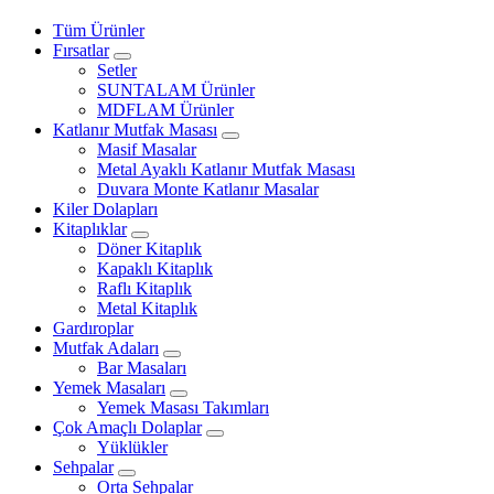
Tüm Ürünler
Fırsatlar
Setler
SUNTALAM Ürünler
MDFLAM Ürünler
Katlanır Mutfak Masası
Masif Masalar
Metal Ayaklı Katlanır Mutfak Masası
Duvara Monte Katlanır Masalar
Kiler Dolapları
Kitaplıklar
Döner Kitaplık
Kapaklı Kitaplık
Raflı Kitaplık
Metal Kitaplık
Gardıroplar
Mutfak Adaları
Bar Masaları
Yemek Masaları
Yemek Masası Takımları
Çok Amaçlı Dolaplar
Yüklükler
Sehpalar
Orta Sehpalar