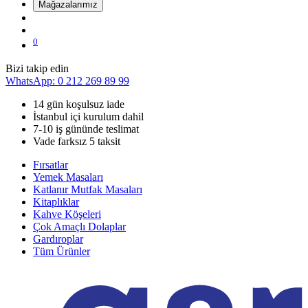
Mağazalarımız
0
Bizi takip edin
WhatsApp: 0 212 269 89 99
14 gün koşulsuz iade
İstanbul içi kurulum dahil
7-10 iş gününde teslimat
Vade farksız 5 taksit
Fırsatlar
Yemek Masaları
Katlanır Mutfak Masaları
Kitaplıklar
Kahve Köşeleri
Çok Amaçlı Dolaplar
Gardıroplar
Tüm Ürünler