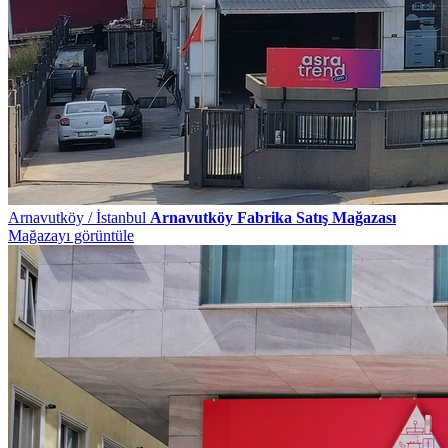
Arnavutköy / İstanbul
Arnavutköy Fabrika Satış Mağazası
Mağazayı görüntüle