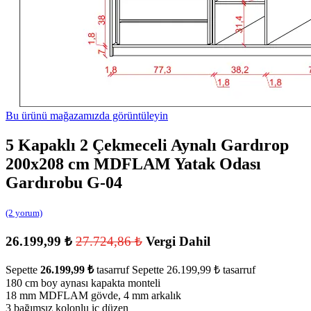
Bu ürünü mağazamızda görüntüleyin
5 Kapaklı 2 Çekmeceli Aynalı Gardırop
200x208 cm MDFLAM Yatak Odası
Gardırobu G-04
(2 yorum)
26.199,99
₺
27.724,86
₺
Vergi Dahil
Sepette
26.199,99
₺
tasarruf
Sepette
26.199,99
₺
tasarruf
180 cm boy aynası kapakta monteli
18 mm MDFLAM gövde, 4 mm arkalık
3 bağımsız kolonlu iç düzen