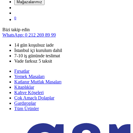
Mağazalarımız
0
Bizi takip edin
WhatsApp: 0 212 269 89 99
14 gün koşulsuz iade
İstanbul içi kurulum dahil
7-10 iş gününde teslimat
Vade farksız 5 taksit
Fırsatlar
Yemek Masaları
Katlanır Mutfak Masaları
Kitaplıklar
Kahve Köşeleri
Çok Amaçlı Dolaplar
Gardıroplar
Tüm Ürünler