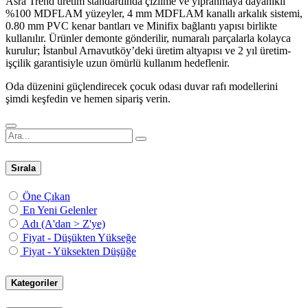
Asra Trend üretim standardında çizilme ve yıpranmaya dayanıklı
%100 MDFLAM yüzeyler, 4 mm MDFLAM kanallı arkalık sistemi,
0.80 mm PVC kenar bantları ve Minifix bağlantı yapısı birlikte
kullanılır. Ürünler demonte gönderilir, numaralı parçalarla kolayca
kurulur; İstanbul Arnavutköy’deki üretim altyapısı ve 2 yıl üretim-
işçilik garantisiyle uzun ömürlü kullanım hedeflenir.
Oda düzenini güçlendirecek çocuk odası duvar rafı modellerini
şimdi keşfedin ve hemen sipariş verin.
Sırala
Öne Çıkan
En Yeni Gelenler
Adı (A'dan > Z'ye)
Fiyat - Düşükten Yükseğe
Fiyat - Yüksekten Düşüğe
Kategoriler