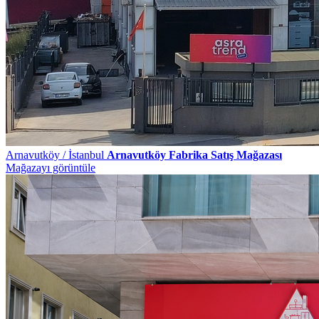
Arnavutköy / İstanbul
Arnavutköy Fabrika Satış Mağazası
Mağazayı görüntüle