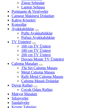
Zigon Sehpalar
Laptop Sehpası
Portmanto & Vestiyerler
Çamaşır Makinesi Dolapları
Kahve Köşeleri
Konsollar
Ayakkabılıklar
Puflu Ayakkabılıklar
Pufsuz Ayakkabılıklar
TV Üniteleri
160 cm TV Ünitesi
180 cm TV Ünitesi
200 cm TV Ünitesi
Duvara Monte TV Üniteleri
Çalışma Masaları
3'lü Set Çalışma Masası
Metal Çalışma Masası
Raflı Metal Çalışma Masası
Çalışma Masalı Dolaplar
Duvar Rafları
Çocuk Odası Rafları
Makyaj Masaları
Şifonyerler
Sandalyeler
Kesme Tahtaları