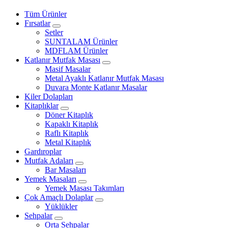
Tüm Ürünler
Fırsatlar
Setler
SUNTALAM Ürünler
MDFLAM Ürünler
Katlanır Mutfak Masası
Masif Masalar
Metal Ayaklı Katlanır Mutfak Masası
Duvara Monte Katlanır Masalar
Kiler Dolapları
Kitaplıklar
Döner Kitaplık
Kapaklı Kitaplık
Raflı Kitaplık
Metal Kitaplık
Gardıroplar
Mutfak Adaları
Bar Masaları
Yemek Masaları
Yemek Masası Takımları
Çok Amaçlı Dolaplar
Yüklükler
Sehpalar
Orta Sehpalar