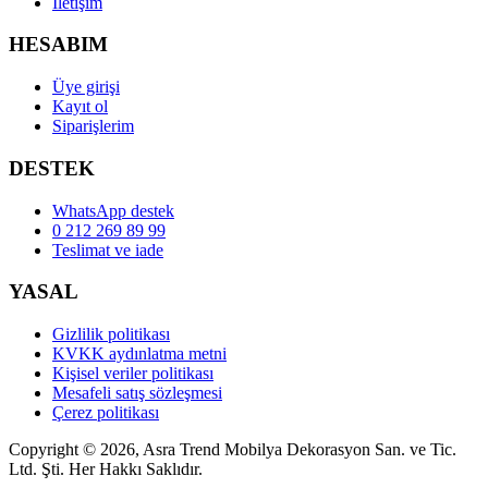
İletişim
HESABIM
Üye girişi
Kayıt ol
Siparişlerim
DESTEK
WhatsApp destek
0 212 269 89 99
Teslimat ve iade
YASAL
Gizlilik politikası
KVKK aydınlatma metni
Kişisel veriler politikası
Mesafeli satış sözleşmesi
Çerez politikası
Copyright © 2026, Asra Trend Mobilya Dekorasyon San. ve Tic.
Ltd. Şti. Her Hakkı Saklıdır.