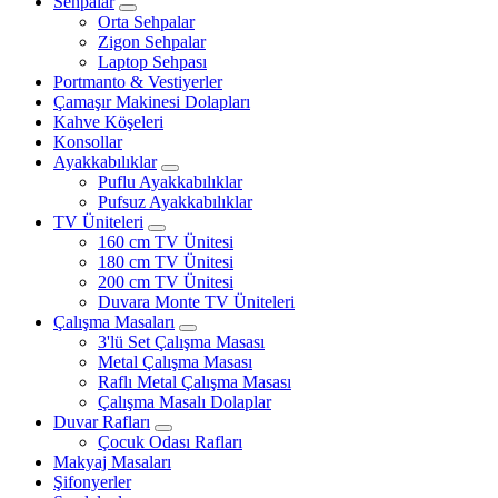
Sehpalar
Orta Sehpalar
Zigon Sehpalar
Laptop Sehpası
Portmanto & Vestiyerler
Çamaşır Makinesi Dolapları
Kahve Köşeleri
Konsollar
Ayakkabılıklar
Puflu Ayakkabılıklar
Pufsuz Ayakkabılıklar
TV Üniteleri
160 cm TV Ünitesi
180 cm TV Ünitesi
200 cm TV Ünitesi
Duvara Monte TV Üniteleri
Çalışma Masaları
3'lü Set Çalışma Masası
Metal Çalışma Masası
Raflı Metal Çalışma Masası
Çalışma Masalı Dolaplar
Duvar Rafları
Çocuk Odası Rafları
Makyaj Masaları
Şifonyerler