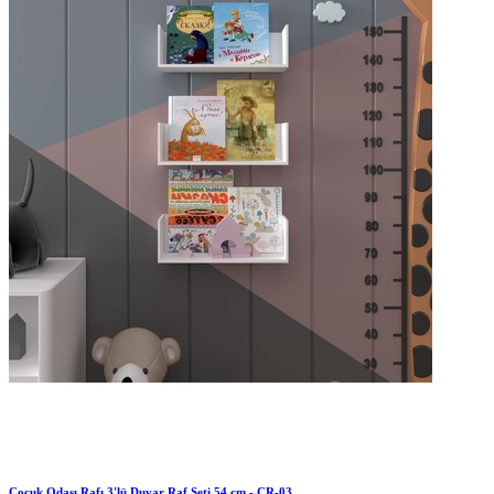
Çocuk Odası Rafı 3'lü Duvar Raf Seti 54 cm - ÇR-03