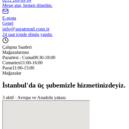
0212 269 89 99
Mesaj atın, hemen dönelim.
E-posta
Genel
info@asratrend.com.tr
24 saat içinde dönüş yapılır.
Çalışma Saatleri
Mağazalarımız
Pazartesi - Cuma
08:30-18:00
Cumartesi
11:00-16:00
Pazar
11:00-15:00
Mağazalar
İstanbul'da üç şubemizle hizmetinizdeyiz.
3 aktif · Avrupa ve Anadolu yakası