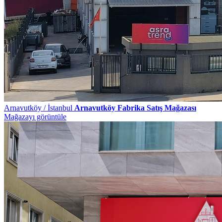
Arnavutköy / İstanbul
Arnavutköy Fabrika Satış Mağazası
Mağazayı görüntüle