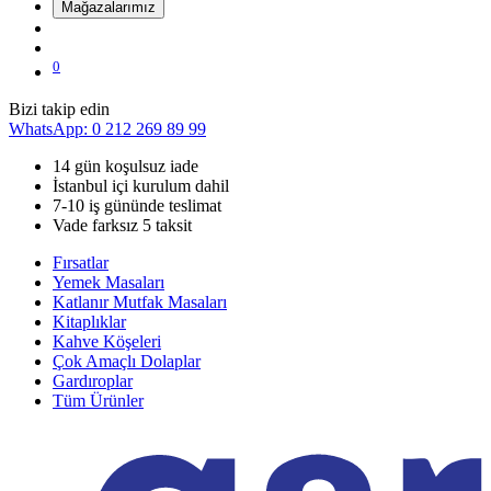
Mağazalarımız
0
Bizi takip edin
WhatsApp: 0 212 269 89 99
14 gün koşulsuz iade
İstanbul içi kurulum dahil
7-10 iş gününde teslimat
Vade farksız 5 taksit
Fırsatlar
Yemek Masaları
Katlanır Mutfak Masaları
Kitaplıklar
Kahve Köşeleri
Çok Amaçlı Dolaplar
Gardıroplar
Tüm Ürünler