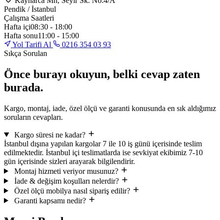
Kaynarca Mh, Seyir Sk. No:4/A
Pendik / İstanbul
Çalışma Saatleri
Hafta içi
08:30 - 18:00
Hafta sonu
11:00 - 15:00
Yol Tarifi Al
0216 354 03 93
Sıkça Sorulan
Önce burayı okuyun, belki cevap zaten
burada.
Kargo, montaj, iade, özel ölçü ve garanti konusunda en sık aldığımız
soruların cevapları.
Kargo süresi ne kadar?
İstanbul dışına yapılan kargolar 7 ile 10 iş günü içerisinde teslim
edilmektedir. İstanbul içi teslimatlarda ise sevkiyat ekibimiz 7-10
gün içerisinde sizleri arayarak bilgilendirir.
Montaj hizmeti veriyor musunuz?
İade & değişim koşulları nelerdir?
Özel ölçü mobilya nasıl sipariş edilir?
Garanti kapsamı nedir?