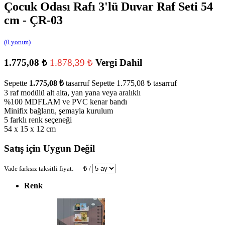
Çocuk Odası Rafı 3'lü Duvar Raf Seti 54
cm - ÇR-03
(0 yorum)
1.775,08
₺
1.878,39
₺
Vergi Dahil
Sepette
1.775,08
₺
tasarruf
Sepette
1.775,08
₺
tasarruf
3 raf modülü alt alta, yan yana veya aralıklı
%100 MDFLAM ve PVC kenar bandı
Minifix bağlantı, şemayla kurulum
5 farklı renk seçeneği
54 x 15 x 12 cm
Satış için Uygun Değil
Vade farksız taksitli fiyat:
—
₺ /
Renk