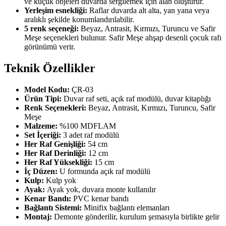
ve küçük objeleri duvarda sergilemek için alan oluşturur.
Yerleşim esnekliği:
Raflar duvarda alt alta, yan yana veya
aralıklı şekilde konumlandırılabilir.
5 renk seçeneği:
Beyaz, Antrasit, Kırmızı, Turuncu ve Safir
Meşe seçenekleri bulunur. Safir Meşe ahşap desenli çocuk rafı
görünümü verir.
Teknik Özellikler
Model Kodu:
ÇR-03
Ürün Tipi:
Duvar raf seti, açık raf modülü, duvar kitaplığı
Renk Seçenekleri:
Beyaz, Antrasit, Kırmızı, Turuncu, Safir
Meşe
Malzeme:
%100 MDFLAM
Set İçeriği:
3 adet raf modülü
Her Raf Genişliği:
54 cm
Her Raf Derinliği:
12 cm
Her Raf Yüksekliği:
15 cm
İç Düzen:
U formunda açık raf modülü
Kulp:
Kulp yok
Ayak:
Ayak yok, duvara monte kullanılır
Kenar Bandı:
PVC kenar bandı
Bağlantı Sistemi:
Minifix bağlantı elemanları
Montaj:
Demonte gönderilir, kurulum şemasıyla birlikte gelir