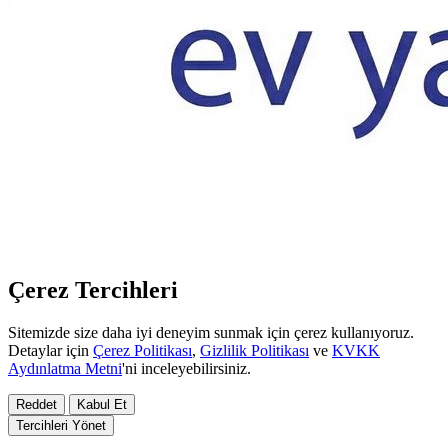
Çerez Tercihleri
Sitemizde size daha iyi deneyim sunmak için çerez kullanıyoruz.
Detaylar için
Çerez Politikası
,
Gizlilik Politikası
ve
KVKK
Aydınlatma Metni
'ni inceleyebilirsiniz.
Reddet
Kabul Et
Tercihleri Yönet