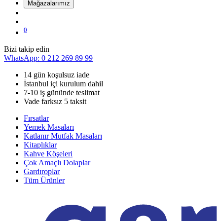
Mağazalarımız
0
Bizi takip edin
WhatsApp: 0 212 269 89 99
14 gün koşulsuz iade
İstanbul içi kurulum dahil
7-10 iş gününde teslimat
Vade farksız 5 taksit
Fırsatlar
Yemek Masaları
Katlanır Mutfak Masaları
Kitaplıklar
Kahve Köşeleri
Çok Amaçlı Dolaplar
Gardıroplar
Tüm Ürünler