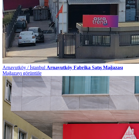
Arnavutköy / İstanbul
Arnavutköy Fabrika Satış Mağazası
Mağazayı görüntüle