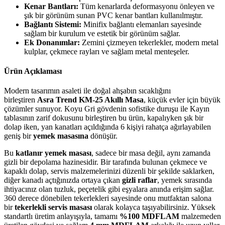
Kenar Bantları:
Tüm kenarlarda deformasyonu önleyen ve
şık bir görünüm sunan PVC kenar bantları kullanılmıştır.
Bağlantı Sistemi:
Minifix bağlantı elemanları sayesinde
sağlam bir kurulum ve estetik bir görünüm sağlar.
Ek Donanımlar:
Zemini çizmeyen tekerlekler, modern metal
kulplar, çekmece rayları ve sağlam metal menteşeler.
Ürün Açıklaması
Modern tasarımın asaleti ile doğal ahşabın sıcaklığını
birleştiren
Asra Trend KM-25 Akıllı Masa
, küçük evler için büyük
çözümler sunuyor. Koyu Gri gövdenin sofistike duruşu ile Kayın
tablasının zarif dokusunu birleştiren bu ürün, kapalıyken şık bir
dolap iken, yan kanatları açıldığında 6 kişiyi rahatça ağırlayabilen
geniş bir
yemek masasına
dönüşür.
Bu
katlanır yemek masası
, sadece bir masa değil, aynı zamanda
gizli bir depolama hazinesidir. Bir tarafında bulunan çekmece ve
kapaklı dolap, servis malzemelerinizi düzenli bir şekilde saklarken,
diğer kanadı açtığınızda ortaya çıkan
gizli raflar
, yemek sırasında
ihtiyacınız olan tuzluk, peçetelik gibi eşyalara anında erişim sağlar.
360 derece dönebilen tekerlekleri sayesinde onu mutfaktan salona
bir
tekerlekli servis masası
olarak kolayca taşıyabilirsiniz. Yüksek
standartlı üretim anlayışıyla, tamamı
%100 MDFLAM
malzemeden