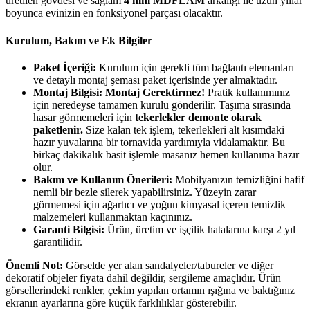
üretilen gövdesi ve sağlam
4 mm MDFLAM
arkalığı ile uzun yıllar
boyunca evinizin en fonksiyonel parçası olacaktır.
Kurulum, Bakım ve Ek Bilgiler
Paket İçeriği:
Kurulum için gerekli tüm bağlantı elemanları
ve detaylı montaj şeması paket içerisinde yer almaktadır.
Montaj Bilgisi: Montaj Gerektirmez!
Pratik kullanımınız
için neredeyse tamamen kurulu gönderilir. Taşıma sırasında
hasar görmemeleri için
tekerlekler demonte olarak
paketlenir.
Size kalan tek işlem, tekerlekleri alt kısımdaki
hazır yuvalarına bir tornavida yardımıyla vidalamaktır. Bu
birkaç dakikalık basit işlemle masanız hemen kullanıma hazır
olur.
Bakım ve Kullanım Önerileri:
Mobilyanızın temizliğini hafif
nemli bir bezle silerek yapabilirsiniz. Yüzeyin zarar
görmemesi için ağartıcı ve yoğun kimyasal içeren temizlik
malzemeleri kullanmaktan kaçınınız.
Garanti Bilgisi:
Ürün, üretim ve işçilik hatalarına karşı 2 yıl
garantilidir.
Önemli Not:
Görselde yer alan sandalyeler/tabureler ve diğer
dekoratif objeler fiyata dahil değildir, sergileme amaçlıdır. Ürün
görsellerindeki renkler, çekim yapılan ortamın ışığına ve baktığınız
ekranın ayarlarına göre küçük farklılıklar gösterebilir.