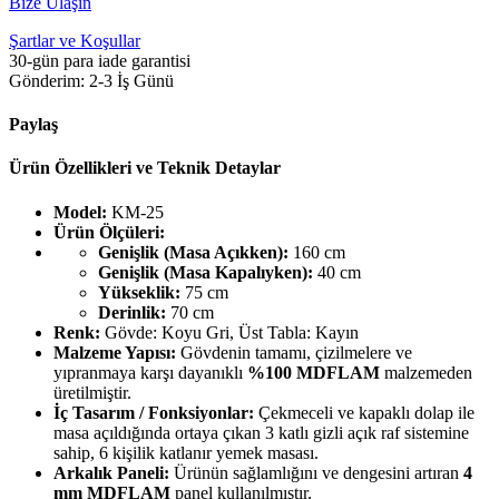
Bize Ulaşın
Şartlar ve Koşullar
30-gün para iade garantisi
Gönderim: 2-3 İş Günü
Paylaş
Ürün Özellikleri ve Teknik Detaylar
Model:
KM-25
Ürün Ölçüleri:
Genişlik (Masa Açıkken):
160 cm
Genişlik (Masa Kapalıyken):
40 cm
Yükseklik:
75 cm
Derinlik:
70 cm
Renk:
Gövde: Koyu Gri, Üst Tabla: Kayın
Malzeme Yapısı:
Gövdenin tamamı, çizilmelere ve
yıpranmaya karşı dayanıklı
%100 MDFLAM
malzemeden
üretilmiştir.
İç Tasarım / Fonksiyonlar:
Çekmeceli ve kapaklı dolap ile
masa açıldığında ortaya çıkan 3 katlı gizli açık raf sistemine
sahip, 6 kişilik katlanır yemek masası.
Arkalık Paneli:
Ürünün sağlamlığını ve dengesini artıran
4
mm MDFLAM
panel kullanılmıştır.