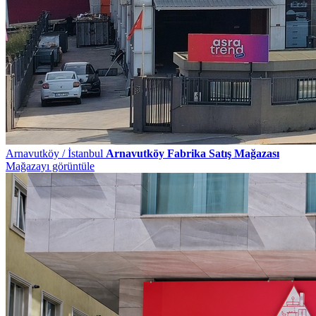
Arnavutköy / İstanbul
Arnavutköy Fabrika Satış Mağazası
Mağazayı görüntüle