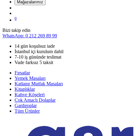
Mağazalarımız
0
Bizi takip edin
WhatsApp: 0 212 269 89 99
14 gün koşulsuz iade
İstanbul içi kurulum dahil
7-10 iş gününde teslimat
Vade farksız 5 taksit
Fırsatlar
Yemek Masaları
Katlanır Mutfak Masaları
Kitaplıklar
Kahve Köşeleri
Çok Amaçlı Dolaplar
Gardıroplar
Tüm Ürünler