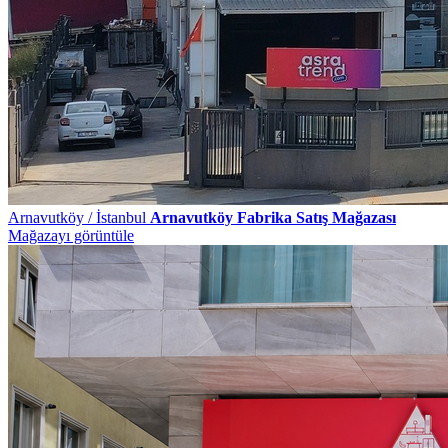
Arnavutköy / İstanbul
Arnavutköy Fabrika Satış Mağazası
Mağazayı görüntüle