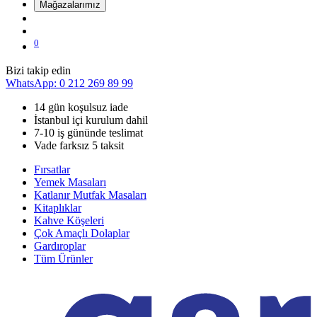
Mağazalarımız
0
Bizi takip edin
WhatsApp: 0 212 269 89 99
14 gün koşulsuz iade
İstanbul içi kurulum dahil
7-10 iş gününde teslimat
Vade farksız 5 taksit
Fırsatlar
Yemek Masaları
Katlanır Mutfak Masaları
Kitaplıklar
Kahve Köşeleri
Çok Amaçlı Dolaplar
Gardıroplar
Tüm Ürünler