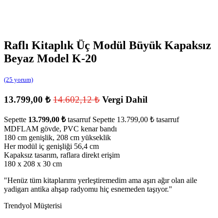
Raflı Kitaplık Üç Modül Büyük Kapaksız
Beyaz Model K-20
(25 yorum)
13.799,00
₺
14.602,12
₺
Vergi Dahil
Sepette
13.799,00
₺
tasarruf
Sepette
13.799,00
₺
tasarruf
MDFLAM gövde, PVC kenar bandı
180 cm genişlik, 208 cm yükseklik
Her modül iç genişliği 56,4 cm
Kapaksız tasarım, raflara direkt erişim
180 x 208 x 30 cm
"
Henüz tüm kitaplarımı yerleştiremedim ama aşırı ağır olan aile
yadigarı antika ahşap radyomu hiç esnemeden taşıyor.
"
Trendyol Müşterisi