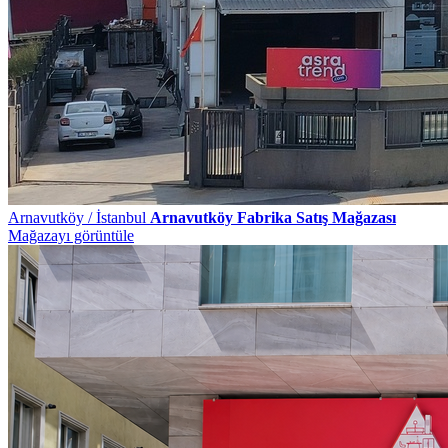
Arnavutköy / İstanbul
Arnavutköy Fabrika Satış Mağazası
Mağazayı görüntüle