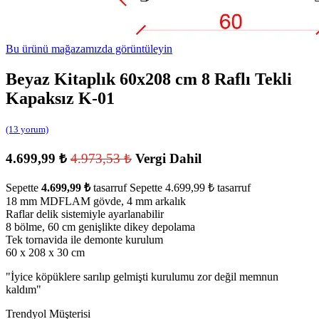
Bu ürünü mağazamızda görüntüleyin
Beyaz Kitaplık 60x208 cm 8 Raflı Tekli
Kapaksız K-01
(13 yorum)
4.699,99
₺
4.973,53
₺
Vergi Dahil
Sepette
4.699,99
₺
tasarruf
Sepette
4.699,99
₺
tasarruf
18 mm MDFLAM gövde, 4 mm arkalık
Raflar delik sistemiyle ayarlanabilir
8 bölme, 60 cm genişlikte dikey depolama
Tek tornavida ile demonte kurulum
60 x 208 x 30 cm
"
İyice köpüklere sarılıp gelmişti kurulumu zor değil memnun
kaldım
"
Trendyol Müşterisi