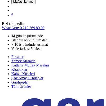
Mağazalarımız
0
Bizi takip edin
WhatsApp: 0 212 269 89 99
14 gün koşulsuz iade
İstanbul içi kurulum dahil
7-10 iş gününde teslimat
Vade farksız 5 taksit
Fırsatlar
Yemek Masaları
Katlanır Mutfak Masaları
Kitaplıklar
Kahve Köşeleri
Çok Amaçlı Dolaplar
Gardıroplar
Tüm Ürünler