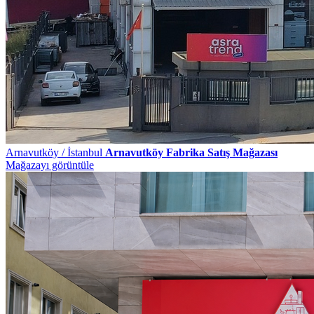
Arnavutköy / İstanbul
Arnavutköy Fabrika Satış Mağazası
Mağazayı görüntüle