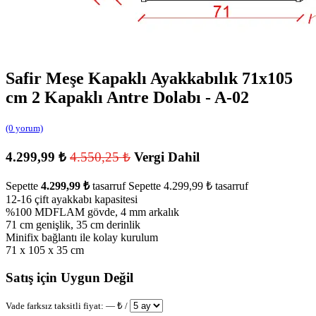
Safir Meşe Kapaklı Ayakkabılık 71x105
cm 2 Kapaklı Antre Dolabı - A-02
(0 yorum)
4.299,99
₺
4.550,25
₺
Vergi Dahil
Sepette
4.299,99
₺
tasarruf
Sepette
4.299,99
₺
tasarruf
12-16 çift ayakkabı kapasitesi
%100 MDFLAM gövde, 4 mm arkalık
71 cm genişlik, 35 cm derinlik
Minifix bağlantı ile kolay kurulum
71 x 105 x 35 cm
Satış için Uygun Değil
Vade farksız taksitli fiyat:
—
₺ /