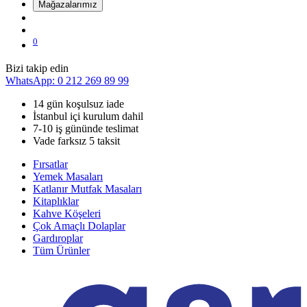
Mağazalarımız
0
Bizi takip edin
WhatsApp: 0 212 269 89 99
14 gün koşulsuz iade
İstanbul içi kurulum dahil
7-10 iş gününde teslimat
Vade farksız 5 taksit
Fırsatlar
Yemek Masaları
Katlanır Mutfak Masaları
Kitaplıklar
Kahve Köşeleri
Çok Amaçlı Dolaplar
Gardıroplar
Tüm Ürünler