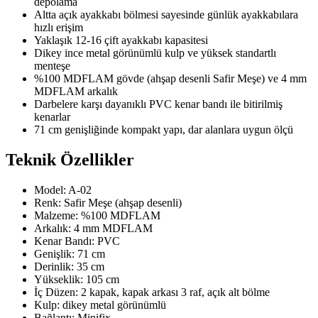
depolama
Altta açık ayakkabı bölmesi sayesinde günlük ayakkabılara
hızlı erişim
Yaklaşık 12-16 çift ayakkabı kapasitesi
Dikey ince metal görünümlü kulp ve yüksek standartlı
menteşe
%100 MDFLAM gövde (ahşap desenli Safir Meşe) ve 4 mm
MDFLAM arkalık
Darbelere karşı dayanıklı PVC kenar bandı ile bitirilmiş
kenarlar
71 cm genişliğinde kompakt yapı, dar alanlara uygun ölçü
Teknik Özellikler
Model: A-02
Renk: Safir Meşe (ahşap desenli)
Malzeme: %100 MDFLAM
Arkalık: 4 mm MDFLAM
Kenar Bandı: PVC
Genişlik: 71 cm
Derinlik: 35 cm
Yükseklik: 105 cm
İç Düzen: 2 kapak, kapak arkası 3 raf, açık alt bölme
Kulp: dikey metal görünümlü
Bağlantı: Minifix