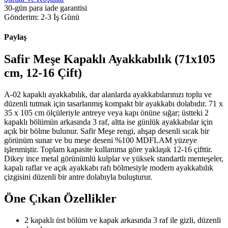
30-gün para iade garantisi
Gönderim: 2-3 İş Günü
Paylaş
Safir Meşe Kapaklı Ayakkabılık (71x105
cm, 12-16 Çift)
A-02 kapaklı ayakkabılık, dar alanlarda ayakkabılarınızı toplu ve
düzenli tutmak için tasarlanmış kompakt bir ayakkabı dolabıdır. 71 x
35 x 105 cm ölçüleriyle antreye veya kapı önüne sığar; üstteki 2
kapaklı bölümün arkasında 3 raf, altta ise günlük ayakkabılar için
açık bir bölme bulunur. Safir Meşe rengi, ahşap desenli sıcak bir
görünüm sunar ve bu meşe deseni %100 MDFLAM yüzeye
işlenmiştir. Toplam kapasite kullanıma göre yaklaşık 12-16 çifttir.
Dikey ince metal görünümlü kulplar ve yüksek standartlı menteşeler,
kapalı raflar ve açık ayakkabı rafı bölmesiyle modern ayakkabılık
çizgisini düzenli bir antre dolabıyla buluşturur.
Öne Çıkan Özellikler
2 kapaklı üst bölüm ve kapak arkasında 3 raf ile gizli, düzenli