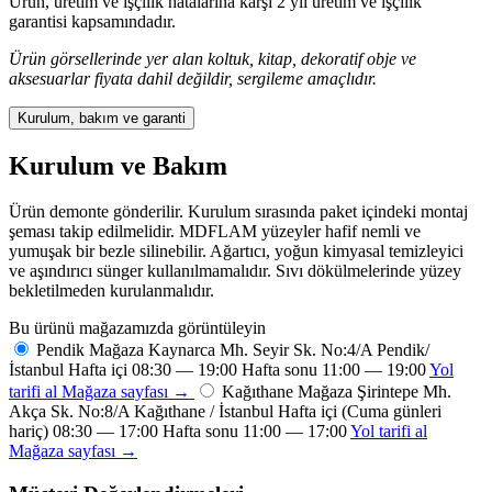
Ürün, üretim ve işçilik hatalarına karşı 2 yıl üretim ve işçilik
garantisi kapsamındadır.
Ürün görsellerinde yer alan koltuk, kitap, dekoratif obje ve
aksesuarlar fiyata dahil değildir, sergileme amaçlıdır.
Kurulum, bakım ve garanti
Kurulum ve Bakım
Ürün demonte gönderilir. Kurulum sırasında paket içindeki montaj
şeması takip edilmelidir. MDFLAM yüzeyler hafif nemli ve
yumuşak bir bezle silinebilir. Ağartıcı, yoğun kimyasal temizleyici
ve aşındırıcı sünger kullanılmamalıdır. Sıvı dökülmelerinde yüzey
bekletilmeden kurulanmalıdır.
Bu ürünü mağazamızda görüntüleyin
Pendik Mağaza
Kaynarca Mh. Seyir Sk. No:4/A Pendik/
İstanbul
Hafta içi 08:30 — 19:00 Hafta sonu 11:00 — 19:00
Yol
tarifi al
Mağaza sayfası →
Kağıthane Mağaza
Şirintepe Mh.
Akça Sk. No:8/A Kağıthane / İstanbul
Hafta içi (Cuma günleri
hariç) 08:30 — 17:00 Hafta sonu 11:00 — 17:00
Yol tarifi al
Mağaza sayfası →