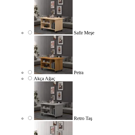
Safir Meşe
Petra
Akça Ağaç
Retro Taş