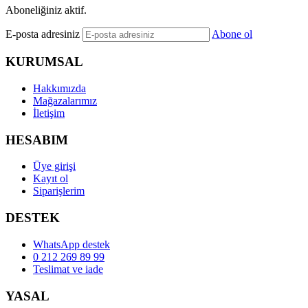
Aboneliğiniz aktif.
E-posta adresiniz
Abone ol
KURUMSAL
Hakkımızda
Mağazalarımız
İletişim
HESABIM
Üye girişi
Kayıt ol
Siparişlerim
DESTEK
WhatsApp destek
0 212 269 89 99
Teslimat ve iade
YASAL