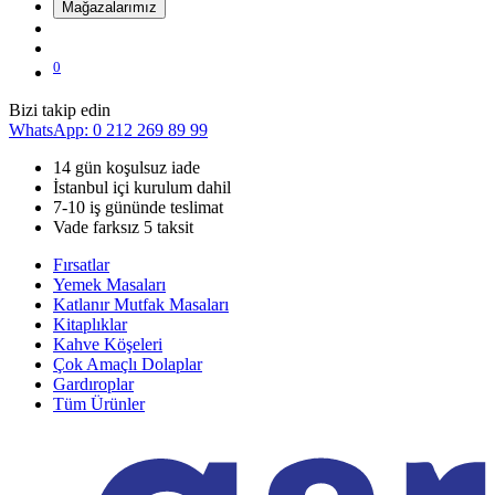
Mağazalarımız
0
Bizi takip edin
WhatsApp: 0 212 269 89 99
14 gün koşulsuz iade
İstanbul içi kurulum dahil
7-10 iş gününde teslimat
Vade farksız 5 taksit
Fırsatlar
Yemek Masaları
Katlanır Mutfak Masaları
Kitaplıklar
Kahve Köşeleri
Çok Amaçlı Dolaplar
Gardıroplar
Tüm Ürünler