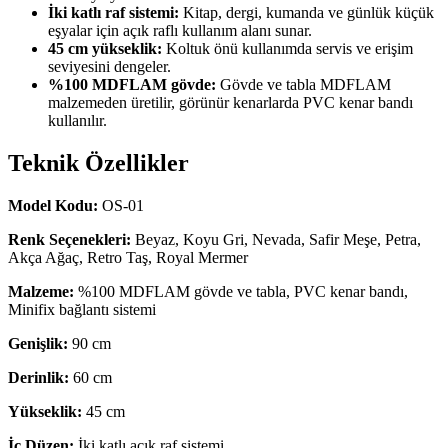
İki katlı raf sistemi:
Kitap, dergi, kumanda ve günlük küçük
eşyalar için açık raflı kullanım alanı sunar.
45 cm yükseklik:
Koltuk önü kullanımda servis ve erişim
seviyesini dengeler.
%100 MDFLAM gövde:
Gövde ve tabla MDFLAM
malzemeden üretilir, görünür kenarlarda PVC kenar bandı
kullanılır.
Teknik Özellikler
Model Kodu:
OS-01
Renk Seçenekleri:
Beyaz, Koyu Gri, Nevada, Safir Meşe, Petra,
Akça Ağaç, Retro Taş, Royal Mermer
Malzeme:
%100 MDFLAM gövde ve tabla, PVC kenar bandı,
Minifix bağlantı sistemi
Genişlik:
90 cm
Derinlik:
60 cm
Yükseklik:
45 cm
İç Düzen:
İki katlı açık raf sistemi