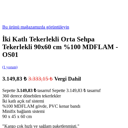
Bu ürünü mağazamızda görüntüleyin
İki Katlı Tekerlekli Orta Sehpa
Tekerlekli 90x60 cm %100 MDFLAM -
OS01
(1 yorum)
3.149,83
₺
3.333,15
₺
Vergi Dahil
Sepette
3.149,83
₺
tasarruf
Sepette
3.149,83
₺
tasarruf
360 derece dönebilen tekerlekler
İki katlı açık raf sistemi
%100 MDFLAM gövde, PVC kenar bandı
Minifix bağlantı sistemi
90 x 45 x 60 cm
"
Kargo çok hızlı ve sağlam paketlenmişti.
"