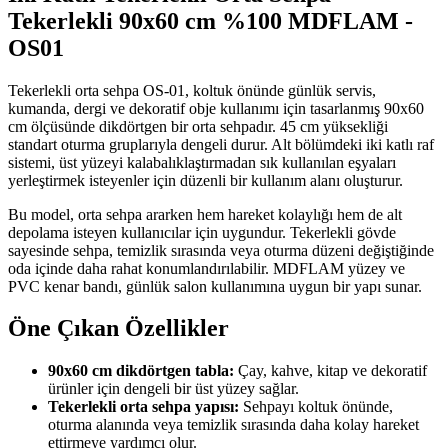
Tekerlekli 90x60 cm %100 MDFLAM -
OS01
Tekerlekli orta sehpa OS-01, koltuk önünde günlük servis,
kumanda, dergi ve dekoratif obje kullanımı için tasarlanmış 90x60
cm ölçüsünde dikdörtgen bir orta sehpadır. 45 cm yüksekliği
standart oturma gruplarıyla dengeli durur. Alt bölümdeki iki katlı raf
sistemi, üst yüzeyi kalabalıklaştırmadan sık kullanılan eşyaları
yerleştirmek isteyenler için düzenli bir kullanım alanı oluşturur.
Bu model, orta sehpa ararken hem hareket kolaylığı hem de alt
depolama isteyen kullanıcılar için uygundur. Tekerlekli gövde
sayesinde sehpa, temizlik sırasında veya oturma düzeni değiştiğinde
oda içinde daha rahat konumlandırılabilir. MDFLAM yüzey ve
PVC kenar bandı, günlük salon kullanımına uygun bir yapı sunar.
Öne Çıkan Özellikler
90x60 cm dikdörtgen tabla:
Çay, kahve, kitap ve dekoratif
ürünler için dengeli bir üst yüzey sağlar.
Tekerlekli orta sehpa yapısı:
Sehpayı koltuk önünde,
oturma alanında veya temizlik sırasında daha kolay hareket
ettirmeye yardımcı olur.