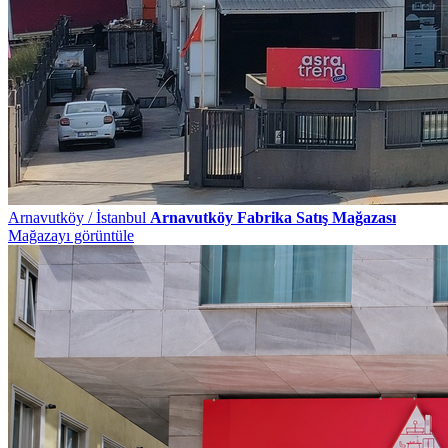
Arnavutköy / İstanbul
Arnavutköy Fabrika Satış Mağazası
Mağazayı görüntüle