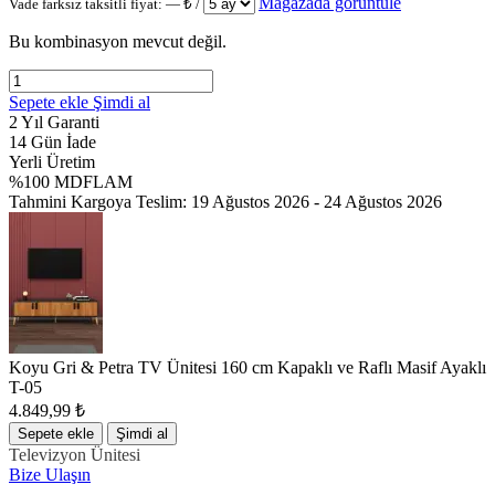
Mağazada görüntüle
Vade farksız taksitli fiyat:
—
₺ /
Bu kombinasyon mevcut değil.
Sepete ekle
Şimdi al
2 Yıl Garanti
14 Gün İade
Yerli Üretim
%100 MDFLAM
Tahmini Kargoya Teslim:
19 Ağustos 2026 - 24 Ağustos 2026
Koyu Gri & Petra TV Ünitesi 160 cm Kapaklı ve Raflı Masif Ayaklı
T-05
4.849,99
₺
Sepete ekle
Şimdi al
Televizyon Ünitesi
Bize Ulaşın