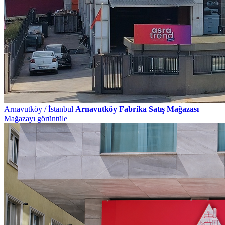
Arnavutköy / İstanbul
Arnavutköy Fabrika Satış Mağazası
Mağazayı görüntüle