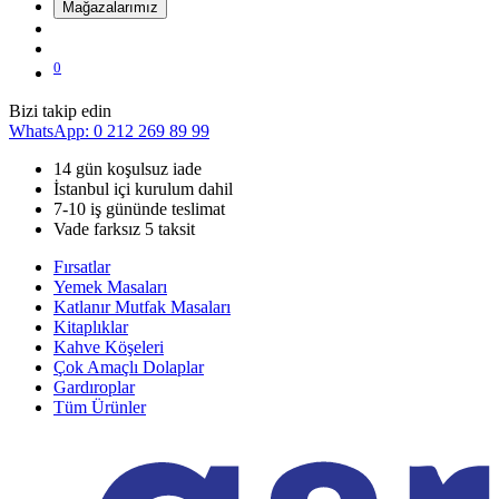
Mağazalarımız
0
Bizi takip edin
WhatsApp: 0 212 269 89 99
14 gün koşulsuz iade
İstanbul içi kurulum dahil
7-10 iş gününde teslimat
Vade farksız 5 taksit
Fırsatlar
Yemek Masaları
Katlanır Mutfak Masaları
Kitaplıklar
Kahve Köşeleri
Çok Amaçlı Dolaplar
Gardıroplar
Tüm Ürünler