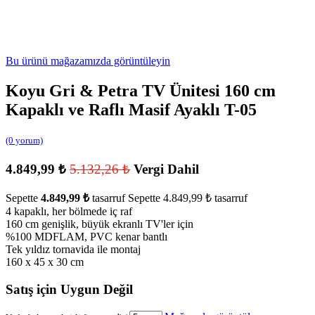
Bu ürünü mağazamızda görüntüleyin
Koyu Gri & Petra TV Ünitesi 160 cm
Kapaklı ve Raflı Masif Ayaklı T-05
(0 yorum)
4.849,99
₺
5.132,26
₺
Vergi Dahil
Sepette
4.849,99
₺
tasarruf
Sepette
4.849,99
₺
tasarruf
4 kapaklı, her bölmede iç raf
160 cm genişlik, büyük ekranlı TV'ler için
%100 MDFLAM, PVC kenar bantlı
Tek yıldız tornavida ile montaj
160 x 45 x 30 cm
Satış için Uygun Değil