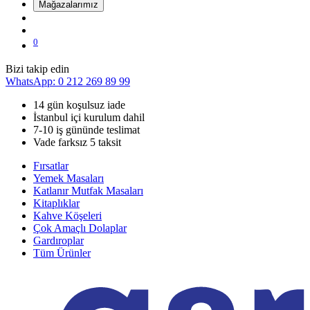
Mağazalarımız
0
Bizi takip edin
WhatsApp: 0 212 269 89 99
14 gün koşulsuz iade
İstanbul içi kurulum dahil
7-10 iş gününde teslimat
Vade farksız 5 taksit
Fırsatlar
Yemek Masaları
Katlanır Mutfak Masaları
Kitaplıklar
Kahve Köşeleri
Çok Amaçlı Dolaplar
Gardıroplar
Tüm Ürünler