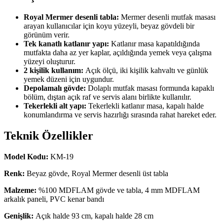
Royal Mermer desenli tabla:
Mermer desenli mutfak masası
arayan kullanıcılar için koyu yüzeyli, beyaz gövdeli bir
görünüm verir.
Tek kanatlı katlanır yapı:
Katlanır masa kapatıldığında
mutfakta daha az yer kaplar, açıldığında yemek veya çalışma
yüzeyi oluşturur.
2 kişilik kullanım:
Açık ölçü, iki kişilik kahvaltı ve günlük
yemek düzeni için uygundur.
Depolamalı gövde:
Dolaplı mutfak masası formunda kapaklı
bölüm, dıştan açık raf ve servis alanı birlikte kullanılır.
Tekerlekli alt yapı:
Tekerlekli katlanır masa, kapalı halde
konumlandırma ve servis hazırlığı sırasında rahat hareket eder.
Teknik Özellikler
Model Kodu:
KM-19
Renk:
Beyaz gövde, Royal Mermer desenli üst tabla
Malzeme:
%100 MDFLAM gövde ve tabla, 4 mm MDFLAM
arkalık paneli, PVC kenar bandı
Genişlik:
Açık halde 93 cm, kapalı halde 28 cm