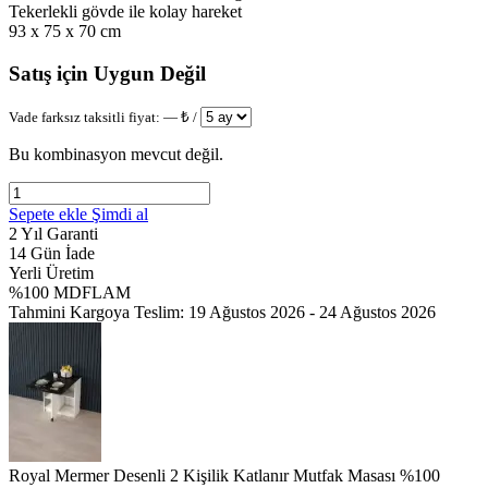
Tekerlekli gövde ile kolay hareket
93 x 75 x 70 cm
Satış için Uygun Değil
Vade farksız taksitli fiyat:
—
₺ /
Bu kombinasyon mevcut değil.
Sepete ekle
Şimdi al
2 Yıl Garanti
14 Gün İade
Yerli Üretim
%100 MDFLAM
Tahmini Kargoya Teslim:
19 Ağustos 2026 - 24 Ağustos 2026
Royal Mermer Desenli 2 Kişilik Katlanır Mutfak Masası %100