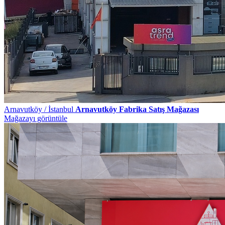
Arnavutköy / İstanbul
Arnavutköy Fabrika Satış Mağazası
Mağazayı görüntüle