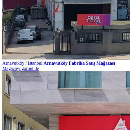
Arnavutköy / İstanbul
Arnavutköy Fabrika Satış Mağazası
Mağazayı görüntüle