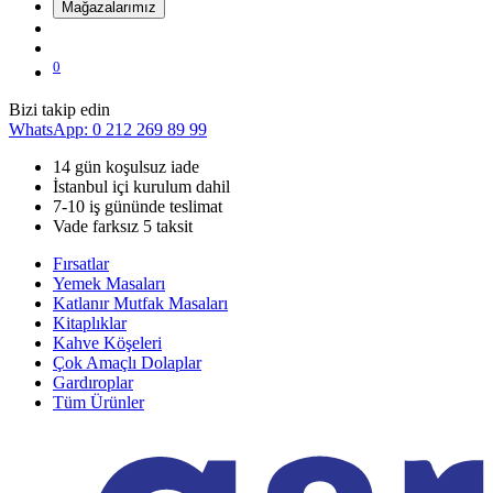
Mağazalarımız
0
Bizi takip edin
WhatsApp: 0 212 269 89 99
14 gün koşulsuz iade
İstanbul içi kurulum dahil
7-10 iş gününde teslimat
Vade farksız 5 taksit
Fırsatlar
Yemek Masaları
Katlanır Mutfak Masaları
Kitaplıklar
Kahve Köşeleri
Çok Amaçlı Dolaplar
Gardıroplar
Tüm Ürünler