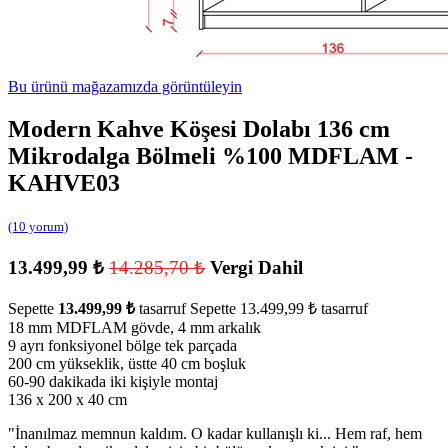
Bu ürünü mağazamızda görüntüleyin
Modern Kahve Köşesi Dolabı 136 cm
Mikrodalga Bölmeli %100 MDFLAM -
KAHVE03
(10 yorum)
13.499,99
₺
14.285,70
₺
Vergi Dahil
Sepette
13.499,99
₺
tasarruf
Sepette
13.499,99
₺
tasarruf
18 mm MDFLAM gövde, 4 mm arkalık
9 ayrı fonksiyonel bölge tek parçada
200 cm yükseklik, üstte 40 cm boşluk
60-90 dakikada iki kişiyle montaj
136 x 200 x 40 cm
"
İnanılmaz memnun kaldım. O kadar kullanışlı ki... Hem raf, hem