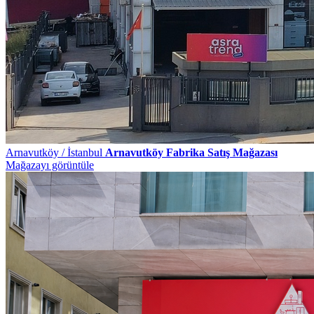
Arnavutköy / İstanbul
Arnavutköy Fabrika Satış Mağazası
Mağazayı görüntüle