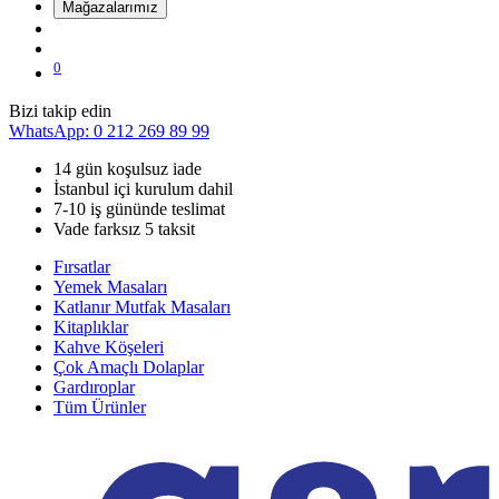
Mağazalarımız
0
Bizi takip edin
WhatsApp: 0 212 269 89 99
14 gün koşulsuz iade
İstanbul içi kurulum dahil
7-10 iş gününde teslimat
Vade farksız 5 taksit
Fırsatlar
Yemek Masaları
Katlanır Mutfak Masaları
Kitaplıklar
Kahve Köşeleri
Çok Amaçlı Dolaplar
Gardıroplar
Tüm Ürünler