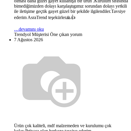
olması daha güzel gayet kullanışlı bir ürün .Kurulum sırasında
bimediğimizden dolayı karşılaştıgımız sorundan dolayı yetkili
ile iletişime geçtik gayet güzel bir şekilde ilgilendiler.Tavsiye
ederim AsraTrend teşekürler🙏👍
…devamını oku
Trendyol Müşterisi
Öne çıkan yorum
7 Ağustos 2026
Ürün çok kaliteli, mdf malzemeden ve kurulumu çok
kolay.İhtiyacı olan herkeze tavsiye ederim.