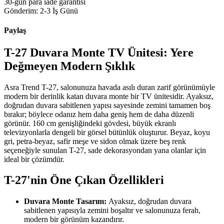
30-gün para iade garantisi
Gönderim: 2-3 İş Günü
Paylaş
T-27 Duvara Monte TV Ünitesi: Yere
Değmeyen Modern Şıklık
Asra Trend T-27, salonunuza havada asılı duran zarif görünümüyle
modern bir derinlik katan duvara monte bir TV ünitesidir. Ayaksız,
doğrudan duvara sabitlenen yapısı sayesinde zemini tamamen boş
bırakır; böylece odanız hem daha geniş hem de daha düzenli
görünür. 160 cm genişliğindeki gövdesi, büyük ekranlı
televizyonlarla dengeli bir görsel bütünlük oluşturur. Beyaz, koyu
gri, petra-beyaz, safir meşe ve sidon olmak üzere beş renk
seçeneğiyle sunulan T-27, sade dekorasyondan yana olanlar için
ideal bir çözümdür.
T-27'nin Öne Çıkan Özellikleri
Duvara Monte Tasarım:
Ayaksız, doğrudan duvara
sabitlenen yapısıyla zemini boşaltır ve salonunuza ferah,
modern bir görünüm kazandırır.