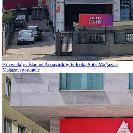
Arnavutköy / İstanbul
Arnavutköy Fabrika Satış Mağazası
Mağazayı görüntüle