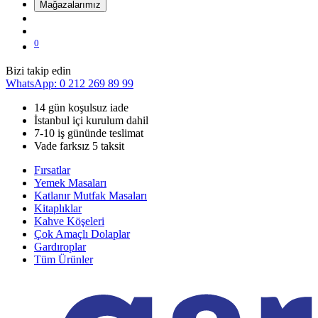
Mağazalarımız
0
Bizi takip edin
WhatsApp: 0 212 269 89 99
14 gün koşulsuz iade
İstanbul içi kurulum dahil
7-10 iş gününde teslimat
Vade farksız 5 taksit
Fırsatlar
Yemek Masaları
Katlanır Mutfak Masaları
Kitaplıklar
Kahve Köşeleri
Çok Amaçlı Dolaplar
Gardıroplar
Tüm Ürünler