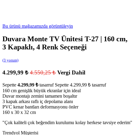
Bu ürünü mağazamızda görüntüleyin
Duvara Monte TV Ünitesi T-27 | 160 cm,
3 Kapaklı, 4 Renk Seçeneği
(3 yorum)
4.299,99
₺
4.550,25
₺
Vergi Dahil
Sepette
4.299,99
₺
tasarruf
Sepette
4.299,99
₺
tasarruf
160 cm genişlik büyük ekranlar için ideal
Duvar montajı zemini tamamen boşaltır
3 kapak arkası raflı iç depolama alanı
PVC kenar bantları deformasyonu önler
160 x 30 x 32 cm
"
Çok kaliteli çok beğendim kurulumu kolay herkese tavsiye ederim
"
Trendyol Müşterisi