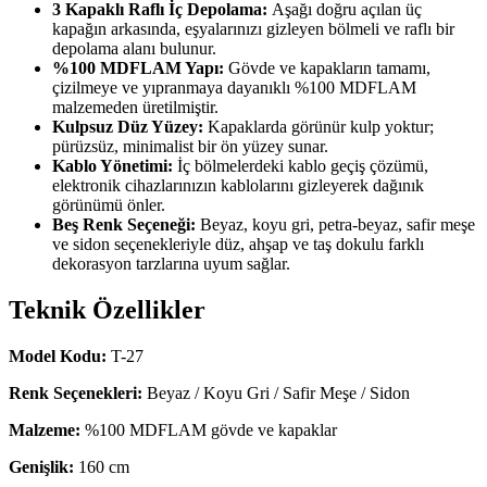
3 Kapaklı Raflı İç Depolama:
Aşağı doğru açılan üç
kapağın arkasında, eşyalarınızı gizleyen bölmeli ve raflı bir
depolama alanı bulunur.
%100 MDFLAM Yapı:
Gövde ve kapakların tamamı,
çizilmeye ve yıpranmaya dayanıklı %100 MDFLAM
malzemeden üretilmiştir.
Kulpsuz Düz Yüzey:
Kapaklarda görünür kulp yoktur;
pürüzsüz, minimalist bir ön yüzey sunar.
Kablo Yönetimi:
İç bölmelerdeki kablo geçiş çözümü,
elektronik cihazlarınızın kablolarını gizleyerek dağınık
görünümü önler.
Beş Renk Seçeneği:
Beyaz, koyu gri, petra-beyaz, safir meşe
ve sidon seçenekleriyle düz, ahşap ve taş dokulu farklı
dekorasyon tarzlarına uyum sağlar.
Teknik Özellikler
Model Kodu:
T-27
Renk Seçenekleri:
Beyaz / Koyu Gri / Safir Meşe / Sidon
Malzeme:
%100 MDFLAM gövde ve kapaklar
Genişlik:
160 cm