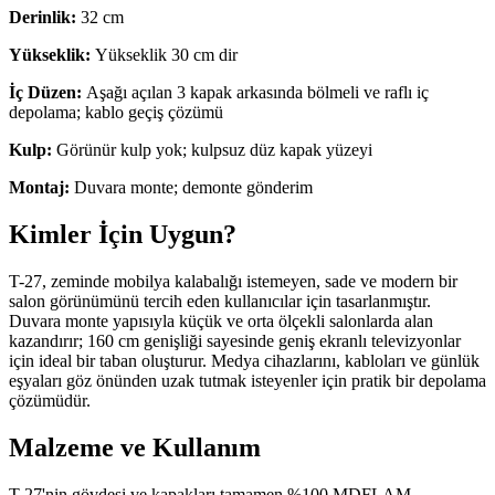
Derinlik:
32 cm
Yükseklik:
Yükseklik 30 cm dir
İç Düzen:
Aşağı açılan 3 kapak arkasında bölmeli ve raflı iç
depolama; kablo geçiş çözümü
Kulp:
Görünür kulp yok; kulpsuz düz kapak yüzeyi
Montaj:
Duvara monte; demonte gönderim
Kimler İçin Uygun?
T-27, zeminde mobilya kalabalığı istemeyen, sade ve modern bir
salon görünümünü tercih eden kullanıcılar için tasarlanmıştır.
Duvara monte yapısıyla küçük ve orta ölçekli salonlarda alan
kazandırır; 160 cm genişliği sayesinde geniş ekranlı televizyonlar
için ideal bir taban oluşturur. Medya cihazlarını, kabloları ve günlük
eşyaları göz önünden uzak tutmak isteyenler için pratik bir depolama
çözümüdür.
Malzeme ve Kullanım
T-27'nin gövdesi ve kapakları tamamen %100 MDFLAM