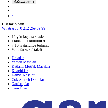
Mağazalarımız
0
Bizi takip edin
WhatsApp: 0 212 269 89 99
14 gün koşulsuz iade
İstanbul içi kurulum dahil
7-10 iş gününde teslimat
Vade farksız 5 taksit
Fırsatlar
Yemek Masaları
Katlanır Mutfak Masaları
Kitaplıklar
Kahve Köşeleri
Çok Amaçlı Dolaplar
Gardıroplar
Tüm Ürünler