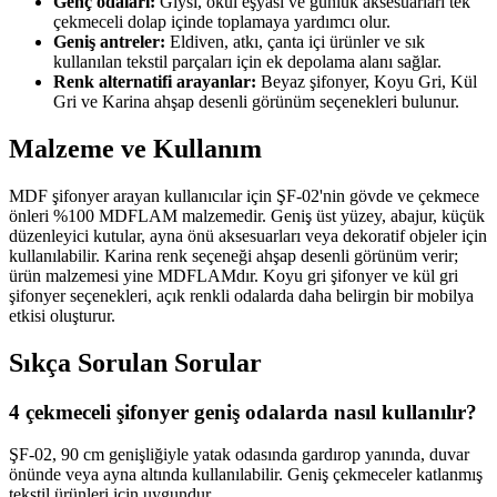
Genç odaları:
Giysi, okul eşyası ve günlük aksesuarları tek
çekmeceli dolap içinde toplamaya yardımcı olur.
Geniş antreler:
Eldiven, atkı, çanta içi ürünler ve sık
kullanılan tekstil parçaları için ek depolama alanı sağlar.
Renk alternatifi arayanlar:
Beyaz şifonyer, Koyu Gri, Kül
Gri ve Karina ahşap desenli görünüm seçenekleri bulunur.
Malzeme ve Kullanım
MDF şifonyer arayan kullanıcılar için ŞF-02'nin gövde ve çekmece
önleri %100 MDFLAM malzemedir. Geniş üst yüzey, abajur, küçük
düzenleyici kutular, ayna önü aksesuarları veya dekoratif objeler için
kullanılabilir. Karina renk seçeneği ahşap desenli görünüm verir;
ürün malzemesi yine MDFLAMdır. Koyu gri şifonyer ve kül gri
şifonyer seçenekleri, açık renkli odalarda daha belirgin bir mobilya
etkisi oluşturur.
Sıkça Sorulan Sorular
4 çekmeceli şifonyer geniş odalarda nasıl kullanılır?
ŞF-02, 90 cm genişliğiyle yatak odasında gardırop yanında, duvar
önünde veya ayna altında kullanılabilir. Geniş çekmeceler katlanmış
tekstil ürünleri için uygundur.