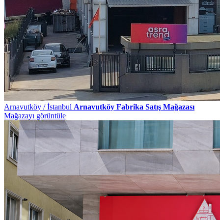
Arnavutköy / İstanbul
Arnavutköy Fabrika Satış Mağazası
Mağazayı görüntüle