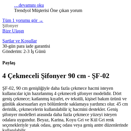
…devamını oku
Trendyol Müşterisi
Öne çıkan yorum
Tüm
1
yorumu gör
→
Şifonyer
Bize Ulaşın
Şartlar ve Koşullar
30-gün para iade garantisi
Gönderim: 2-3 İş Günü
Paylaş
4 Çekmeceli Şifonyer 90 cm - ŞF-02
ŞF-02, 90 cm genişliğiyle daha fazla çekmece hacmi isteyen
kullanıcılar için hazırlanmış 4 çekmeceli şifonyer modelidir. Dört
geniş çekmece; katlanmış kıyafet, ev tekstili, kişisel bakım ürünü ve
günlük aksesuarları ayrı bölümlerde saklamaya yardımcı olur. 45 cm
derinlik, çekmecelerin kullanılabilir iç hacmini destekler. Geniş
şifonyer modelleri arasında daha fazla çekmece yüzeyi isteyen
odalara uygundur. Beyaz, Karina, Koyu Gri ve Kül Gri renk
seçenekleriyle yatak odası, genç odası veya geniş antre düzenlerinde
kullanılabilir.