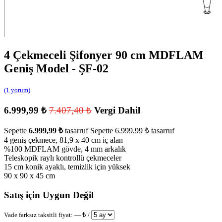
4 Çekmeceli Şifonyer 90 cm MDFLAM
Geniş Model - ŞF-02
(1 yorum)
6.999,99
₺
7.407,40
₺
Vergi Dahil
Sepette
6.999,99
₺
tasarruf
Sepette
6.999,99
₺
tasarruf
4 geniş çekmece, 81,9 x 40 cm iç alan
%100 MDFLAM gövde, 4 mm arkalık
Teleskopik raylı kontrollü çekmeceler
15 cm konik ayaklı, temizlik için yüksek
90 x 90 x 45 cm
Satış için Uygun Değil
Vade farksız taksitli fiyat:
—
₺ /