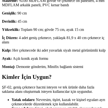
Malzeme:
%100 MDFLAM gövde ve çekmece ön panelleri, 4 mm
MDFLAM arkalık paneli, PVC kenar bandı
Genişlik:
90 cm
Derinlik:
45 cm
Yükseklik:
Toplam 90 cm; gövde 75 cm, ayak 15 cm
İç Düzen:
4 adet geniş çekmece, yaklaşık 81,9 x 40 cm çekmece iç
alanı
Kulp:
Her çekmecede iki adet yuvarlak siyah metal görünümlü kulp
Ayak:
Açılı konik ayak formu
Montaj:
Demonte gönderim, Minifix bağlantı sistemi
Kimler İçin Uygun?
ŞF-02, geniş çekmece hacmi isteyen ve tek ürünle daha fazla
saklama alanı oluşturmak isteyen kullanıcılar için uygundur.
Yatak odaları:
Nevresim, tişört, kazak ve kişisel eşyaları ayrı
çekmecelerde düzenlemek için kullanılabilir.