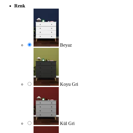
Renk
Beyaz
Koyu Gri
Kül Gri