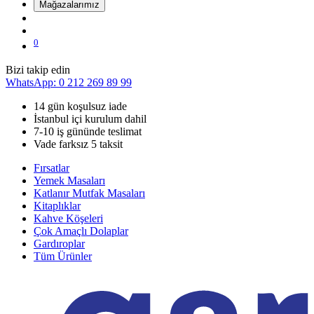
Mağazalarımız
0
Bizi takip edin
WhatsApp: 0 212 269 89 99
14 gün koşulsuz iade
İstanbul içi kurulum dahil
7-10 iş gününde teslimat
Vade farksız 5 taksit
Fırsatlar
Yemek Masaları
Katlanır Mutfak Masaları
Kitaplıklar
Kahve Köşeleri
Çok Amaçlı Dolaplar
Gardıroplar
Tüm Ürünler