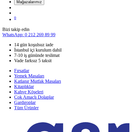
Mağazalarımız
0
Bizi takip edin
WhatsApp: 0 212 269 89 99
14 gün koşulsuz iade
İstanbul içi kurulum dahil
7-10 iş gününde teslimat
Vade farksız 5 taksit
Fırsatlar
Yemek Masaları
Katlanır Mutfak Masaları
Kitaplıklar
Kahve Köşeleri
Çok Amaçlı Dolaplar
Gardıroplar
Tüm Ürünler