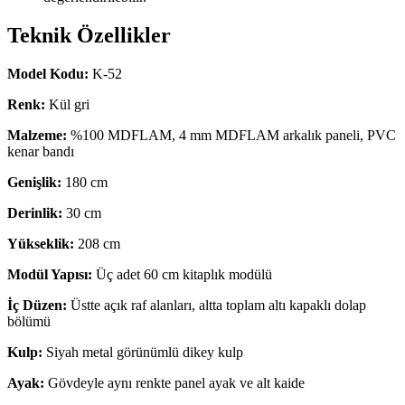
Teknik Özellikler
Model Kodu:
K-52
Renk:
Kül gri
Malzeme:
%100 MDFLAM, 4 mm MDFLAM arkalık paneli, PVC
kenar bandı
Genişlik:
180 cm
Derinlik:
30 cm
Yükseklik:
208 cm
Modül Yapısı:
Üç adet 60 cm kitaplık modülü
İç Düzen:
Üstte açık raf alanları, altta toplam altı kapaklı dolap
bölümü
Kulp:
Siyah metal görünümlü dikey kulp
Ayak:
Gövdeyle aynı renkte panel ayak ve alt kaide