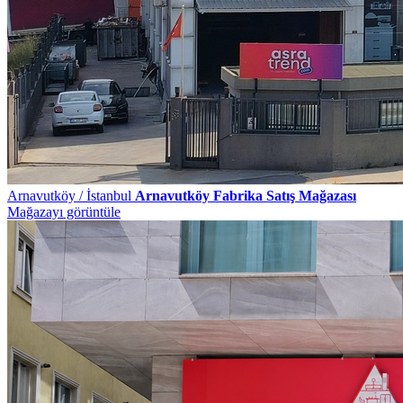
Arnavutköy / İstanbul
Arnavutköy Fabrika Satış Mağazası
Mağazayı görüntüle