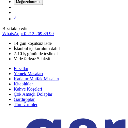
Mağazalarımız
0
Bizi takip edin
WhatsApp: 0 212 269 89 99
14 gün koşulsuz iade
İstanbul içi kurulum dahil
7-10 iş gününde teslimat
Vade farksız 5 taksit
Fırsatlar
Yemek Masaları
Katlanır Mutfak Masaları
Kitaplıklar
Kahve Köşeleri
Çok Amaçlı Dolaplar
Gardıroplar
Tüm Ürünler