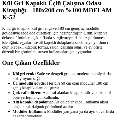
Kül Gri Kapaklı Üçlü Çalışma Odası
Kitaplığı – 180x208 cm %100 MDFLAM
K-52
K-52 gri kitaplık, kül gri rengi ve 180 cm geniş üç modüllü
gövdesiyle sade oda düzenleri için hazırlanmıştır. Ürün, kitap ve
dekoratif ürünleri açık raflarda sergilemeye, daha az görünmesini
istediğiniz eşyaları ise alt kapaklı dolaplarda saklamaya yardımcı
olur. Kapaklı kitaplık formu, salon, çalışma odası ve ev ofiste
düzenli bir görünüm isteyen kullanıcılar için uygundur.
Öne Çıkan Özellikler
Kül gri renk:
Sade ve dengeli gri ton, modern mobilyalarla
kolay uyum sağlar.
Üç modüllü gövde:
Her biri 60 cm olan modüller 180 cm
geniş kitaplık alanı oluşturur.
Çok raflı düzen:
Açık raf alanları kitap, klasör ve dekoratif
obje yerleşimi için kullanılır.
Altı kapaklı depolama:
Alt dolaplar kapalı saklama alanı
oluşturarak dağınık görünümü azaltır.
Modüler kullanım:
Modüller yan yana ya da ayrı duvarlarda
değerlendirilebilir.