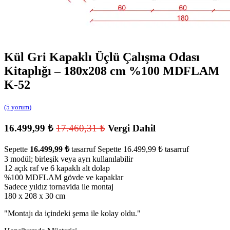
Kül Gri Kapaklı Üçlü Çalışma Odası
Kitaplığı – 180x208 cm %100 MDFLAM
K-52
(5 yorum)
16.499,99
₺
17.460,31
₺
Vergi Dahil
Sepette
16.499,99
₺
tasarruf
Sepette
16.499,99
₺
tasarruf
3 modül; birleşik veya ayrı kullanılabilir
12 açık raf ve 6 kapaklı alt dolap
%100 MDFLAM gövde ve kapaklar
Sadece yıldız tornavida ile montaj
180 x 208 x 30 cm
"
Montajı da içindeki şema ile kolay oldu.
"