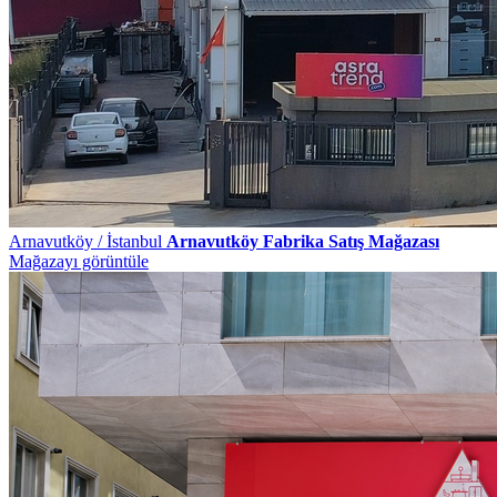
Arnavutköy / İstanbul
Arnavutköy Fabrika Satış Mağazası
Mağazayı görüntüle