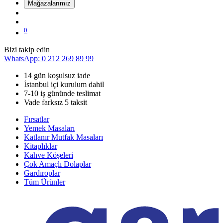
Mağazalarımız
0
Bizi takip edin
WhatsApp: 0 212 269 89 99
14 gün koşulsuz iade
İstanbul içi kurulum dahil
7-10 iş gününde teslimat
Vade farksız 5 taksit
Fırsatlar
Yemek Masaları
Katlanır Mutfak Masaları
Kitaplıklar
Kahve Köşeleri
Çok Amaçlı Dolaplar
Gardıroplar
Tüm Ürünler