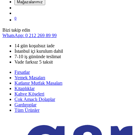
Mağazalarımız
0
Bizi takip edin
WhatsApp: 0 212 269 89 99
14 gün koşulsuz iade
İstanbul içi kurulum dahil
7-10 iş gününde teslimat
Vade farksız 5 taksit
Fırsatlar
Yemek Masaları
Katlanır Mutfak Masaları
Kitaplıklar
Kahve Köşeleri
Çok Amaçlı Dolaplar
Gardıroplar
Tüm Ürünler