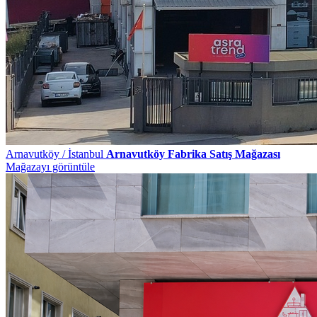
Arnavutköy / İstanbul
Arnavutköy Fabrika Satış Mağazası
Mağazayı görüntüle