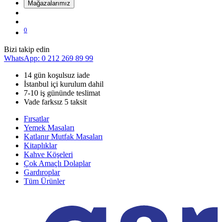
Mağazalarımız
0
Bizi takip edin
WhatsApp: 0 212 269 89 99
14 gün koşulsuz iade
İstanbul içi kurulum dahil
7-10 iş gününde teslimat
Vade farksız 5 taksit
Fırsatlar
Yemek Masaları
Katlanır Mutfak Masaları
Kitaplıklar
Kahve Köşeleri
Çok Amaçlı Dolaplar
Gardıroplar
Tüm Ürünler