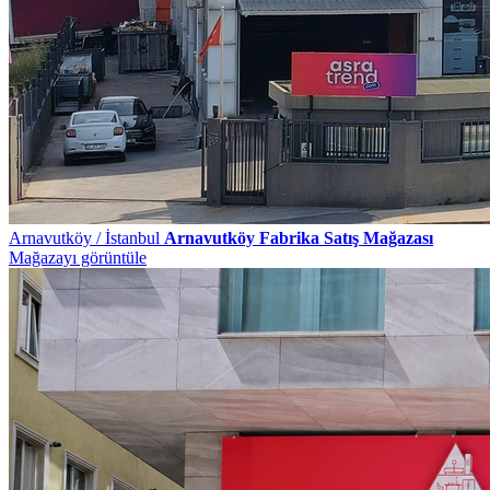
Arnavutköy / İstanbul
Arnavutköy Fabrika Satış Mağazası
Mağazayı görüntüle