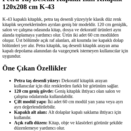
120x208 cm K-43
K-43 kapaklı kitaplık, petra taş desenli yüzeyiyle klasik düz renk
kitaplık seçeneklerinden ayrılan geniş bir modeldir. 120 cm genişlik,
salon ve çalışma odasında kitap, dosya ve dekoratif ürünleri aynı
alanda toplamaya yardımcı olur. Ürün iki adet 60 cm modülden
oluşur. Üst bölümde açık raf alanları, alt kısımda ise kapaklı dolap
bölümleri yer alır. Petra kitaplık, taş desenli kitaplık arayan ama
kapalı depolama alanından da vazgeçmek istemeyen kullanıcılar için
uygundur.
Öne Çıkan Özellikler
Petra taş desenli yüzey:
Dekoratif kitaplık arayan
kullanıcılar için düz renklerden farklı bir görünüm sağlar.
120 cm geniş gövde:
Geniş kitaplık ihtiyacı olan salon ve
çalışma odalarında kullanılabilir.
Çift modül yapı:
İki adet 60 cm modül yan yana veya ayrı
ayrı değerlendirilebilir.
Kapaklı alt alan:
Alt dolaplar kapalı saklama ihtiyacı için
kullanılır.
Açık raflı düzen:
Kitap, obje ve klasörleri görünür şekilde
düzenlemeye yardımcı olur.