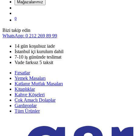
Mağazalarımız
0
Bizi takip edin
WhatsApp: 0 212 269 89 99
14 gün koşulsuz iade
İstanbul içi kurulum dahil
7-10 iş gününde teslimat
Vade farksız 5 taksit
Fırsatlar
Yemek Masaları
Katlanır Mutfak Masaları
Kitaplıklar
Kahve Köşeleri
Çok Amaçlı Dolaplar
Gardıroplar
Tüm Ürünler