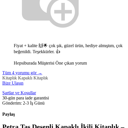
Fiyat + kalite 🙌🌟 çok şık, güzel ürün, hediye almıştım, çok
beğenildi. Teşekkürler. 👍
Hepsiburada Müşterisi
Öne çıkan yorum
Tüm
4
yorumu gör
→
Kitaplık
Kapaklı Kitaplık
Bize Ulaşın
Şartlar ve Koşullar
30-gün para iade garantisi
Gönderim: 2-3 İş Günü
Paylaş
Petra Taş Desenli Kapaklı İkili Kitaplık –