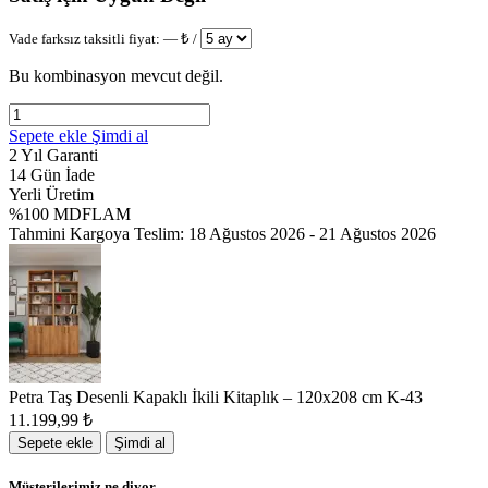
Vade farksız taksitli fiyat:
—
₺ /
Bu kombinasyon mevcut değil.
Sepete ekle
Şimdi al
2 Yıl Garanti
14 Gün İade
Yerli Üretim
%100 MDFLAM
Tahmini Kargoya Teslim:
18 Ağustos 2026 - 21 Ağustos 2026
Petra Taş Desenli Kapaklı İkili Kitaplık – 120x208 cm K-43
11.199,99
₺
Sepete ekle
Şimdi al
Müşterilerimiz ne diyor