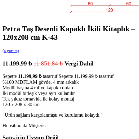
Petra Taş Desenli Kapaklı İkili Kitaplık –
120x208 cm K-43
(4 yorum)
11.199,99
₺
11.851,84
₺
Vergi Dahil
Sepette
11.199,99
₺
tasarruf
Sepette
11.199,99
₺
tasarruf
%100 MDFLAM gövde, 4 mm arkalık
Modül başına 4 raf ve kapaklı dolap
İki modül birleşik veya ayrı kullanılır
Tek yıldız tornavida ile kolay montaj
120 x 208 x 30 cm
"
Ürün sağlam kargolanmıştı ve kurulumu kolaydı.
"
Hepsiburada Müşterisi
Satış için Uygun Değil