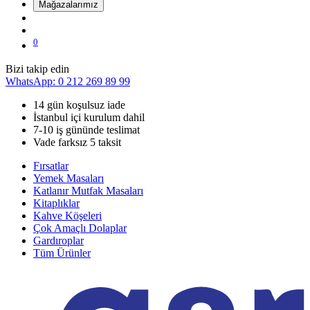
Mağazalarımız
0
Bizi takip edin
WhatsApp: 0 212 269 89 99
14 gün koşulsuz iade
İstanbul içi kurulum dahil
7-10 iş gününde teslimat
Vade farksız 5 taksit
Fırsatlar
Yemek Masaları
Katlanır Mutfak Masaları
Kitaplıklar
Kahve Köşeleri
Çok Amaçlı Dolaplar
Gardıroplar
Tüm Ürünler