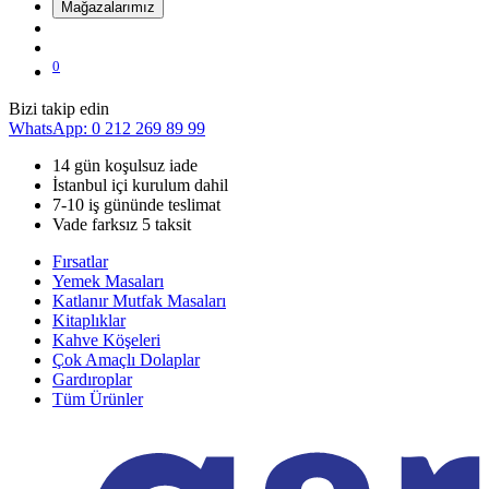
Mağazalarımız
0
Bizi takip edin
WhatsApp: 0 212 269 89 99
14 gün koşulsuz iade
İstanbul içi kurulum dahil
7-10 iş gününde teslimat
Vade farksız 5 taksit
Fırsatlar
Yemek Masaları
Katlanır Mutfak Masaları
Kitaplıklar
Kahve Köşeleri
Çok Amaçlı Dolaplar
Gardıroplar
Tüm Ürünler