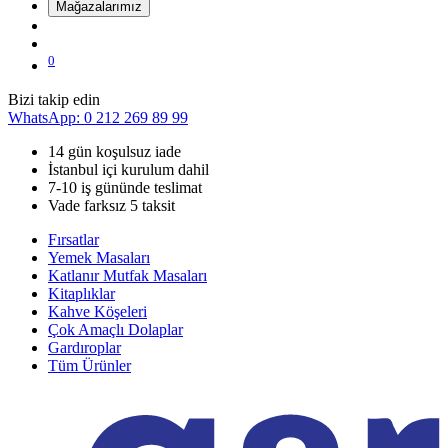
Mağazalarımız
0
Bizi takip edin
WhatsApp: 0 212 269 89 99
14 gün koşulsuz iade
İstanbul içi kurulum dahil
7-10 iş gününde teslimat
Vade farksız 5 taksit
Fırsatlar
Yemek Masaları
Katlanır Mutfak Masaları
Kitaplıklar
Kahve Köşeleri
Çok Amaçlı Dolaplar
Gardıroplar
Tüm Ürünler